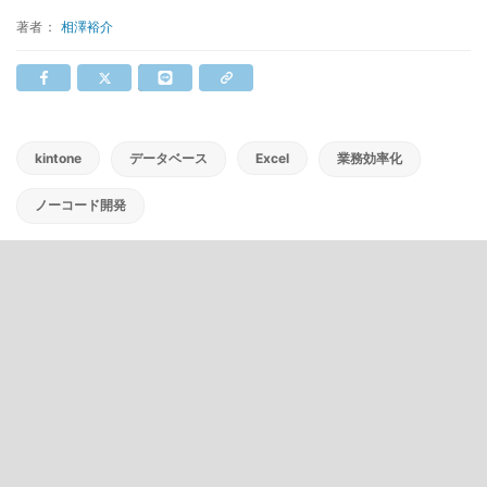
著者：
相澤裕介
kintone
データベース
Excel
業務効率化
ノーコード開発