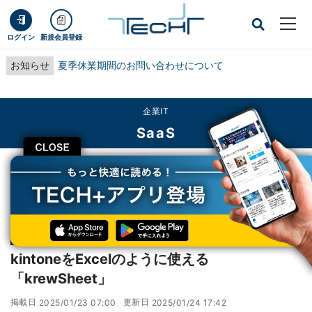
ログイン
新規会員登録
お知らせ
夏季休業期間のお問い合わせについて
企業IT
SaaS
CLOSE
TECH+
企業IT
SaaS
kintoneをExcelのように使える「krewSheet」
連載
kintoneをもっと便利に! プラグイン・連携サービスの活用術
第2回
kintoneをExcelのように使える
「krewSheet」
掲載日
更新日
2025/01/23 07:00
2025/01/24 17:42