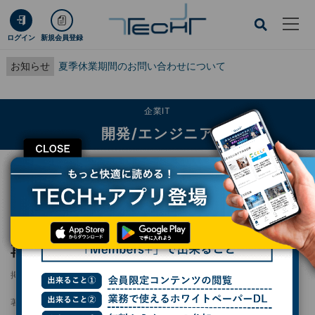
ログイン
新規会員登録
お知らせ
夏季休業期間のお問い合わせについて
企業IT
開発/エンジニア
CLOSE
TECH+
企業IT
開発/エンジニア
Windows 11の不具合は更新が原因ではない？再起動で表面化する仕組み
Windows 11の不具合は更新が原因ではない？
再起動で表面化する仕組み
掲載日
更新日
2026/04/06 09:09
2026/04/07 07:30
著者：
後藤大地