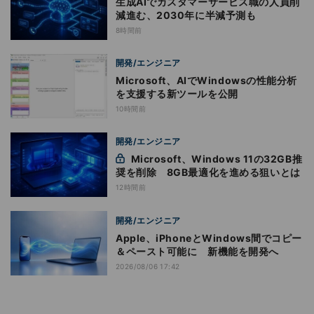
生成AIでカスタマーサービス職の人員削
減進む、2030年に半減予測も
8時間前
開発/エンジニア
Microsoft、AIでWindowsの性能分析
を支援する新ツールを公開
10時間前
開発/エンジニア
Microsoft、Windows 11の32GB推
奨を削除 8GB最適化を進める狙いとは
12時間前
開発/エンジニア
Apple、iPhoneとWindows間でコピー
＆ペースト可能に 新機能を開発へ
2026/08/06 17:42