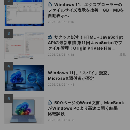
Windows 11、エクスプローラーの
ファイルサイズ表示を改善 GB・MBを
自動表示へ
2026/08/05 11:16
サクッと試す！HTML＋JavaScript
APIの最新事情 第11回 JavaScriptでフ
ァイル管理！Origin Private File
Systemを活用する
連載
2026/08/06 14:18
Windows 11に「スパイ」疑惑、
Microsoft関係者が否定
2026/08/06 14:48
500ページのWord文書、MacBook
がWindows PCより高速に開く結果
比較試験
2026/08/04 13:35