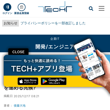
ログイン
新規会員登録
お知らせ
プライバシーポリシーを一部改訂しました
企業IT
開発/エンジニア
CLOSE
TECH+
企業IT
開発/エンジニア
Microsoft、Windows 11にWebアプリの導入を進める兆候?
Microsoft、Windows 11にWebアプリの導入
を進める兆候?
掲載日
2025/12/17 08:21
著者：
後藤大地