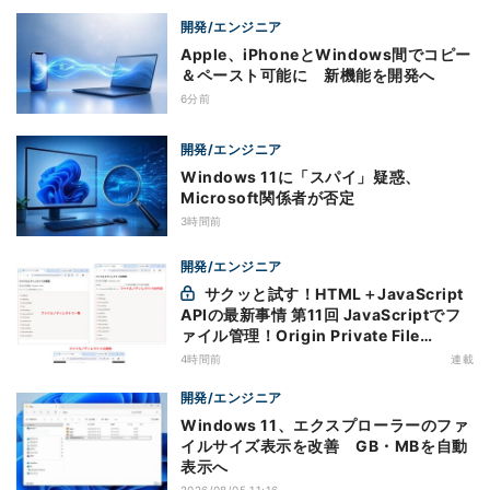
開発/エンジニア
Apple、iPhoneとWindows間でコピー
＆ペースト可能に 新機能を開発へ
6分前
開発/エンジニア
Windows 11に「スパイ」疑惑、
Microsoft関係者が否定
3時間前
開発/エンジニア
サクッと試す！HTML＋JavaScript
APIの最新事情 第11回 JavaScriptでフ
ァイル管理！Origin Private File
Systemを活用する
4時間前
連載
開発/エンジニア
Windows 11、エクスプローラーのファ
イルサイズ表示を改善 GB・MBを自動
表示へ
2026/08/05 11:16