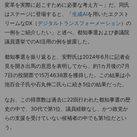
変革を実際に起こすために必要な考え方～」だ。同氏
はステージに登場すると、「
生成AI
を用いたエクスト
リームなDX（
デジタルトランスフォーメーション
）の
一例をご紹介したい」と述べ、都知事選および参議院
議員選挙でのAI活用の例を披露した。
都知事選を振り返ると、安野氏は2024年6月に記者会
見を開き出馬の意思を表明してから、約1カ月後の7月
7日の投開票で15万4638票を獲得した。この結果は小
池百合子氏や石丸伸二氏らに続き5位の結果だった。
なお、この得票数は過去に22回行われた都知事選の歴
史の中で、30代で第1位、議員経験なし、かつ政党か
らの支援を受けていない候補者の中でも第1位だとい
う。