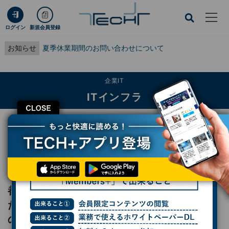
ログイン
新規会員登録
お知らせ
夏季休業期間のお問い合わせについて
企業IT
ITインフラ
CLOSE
TECH+
企業IT
ITインフラ
都知事選・参院選で安野貴博氏の躍進を支えたデジタル民主主義「ブロードリス
ニング」の手法と効果とは？ - Akamai Cloud Day 2025
レポート
都知事選・参院選で安野貴博氏の躍進を支え
たデジタル民主主義「ブロードリスニング」
の手法と効果とは？ - Akamai Cloud Day