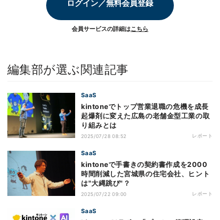
ログイン／無料会員登録
会員サービスの詳細は
こちら
編集部が選ぶ関連記事
SaaS
kintoneでトップ営業退職の危機を成長
起爆剤に変えた広島の老舗金型工業の取
り組みとは
レポート
2025/07/28 08:52
SaaS
kintoneで手書きの契約書作成を2000
時間削減した宮城県の住宅会社、ヒント
は"大縄跳び"？
レポート
2025/07/22 09:00
SaaS