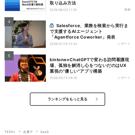
取り込み方法
連載
2026/08/03 11:00
Salesforce、業務を検索から実行ま
で支援するAIエージェント
「Agentforce Coworker」発表
レポート
2026/07/16 10:24
kintone×ChatGPTで変わる訪問看護現
場、孤独を解消し心をつないだのはUX
重視の"優しい"アプリ構築
レポート
2026/05/15 09:00
ランキングをもっと見る
TECH+
企業IT
SaaS