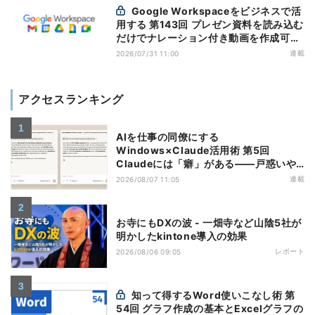
Google Workspaceをビジネスで活
用する 第143回 プレゼン資料を読み込む
だけでナレーション付き動画を作成可能
になった「Google Vids」
連載
2026/07/31 11:00
アクセスランキング
AIを仕事の同僚にする
Windows×Claude活用術 第5回
Claudeには「癖」がある――戸惑いや
すい7つの仕様
連載
2026/08/07 11:05
お寺にもDXの波 - 一畑寺など山陰5社が
明かしたkintone導入の効果
レポート
2026/08/06 09:05
知って得するWord使いこなし術 第
54回 グラフ作成の基本とExcelグラフの