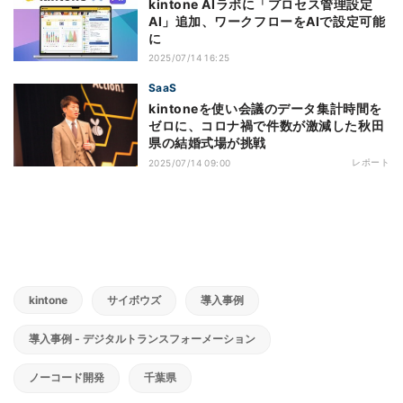
kintone AIラボに「プロセス管理設定
AI」追加、ワークフローをAIで設定可能
に
2025/07/14 16:25
SaaS
kintoneを使い会議のデータ集計時間を
ゼロに、コロナ禍で件数が激減した秋田
県の結婚式場が挑戦
レポート
2025/07/14 09:00
kintone
サイボウズ
導入事例
導入事例 - デジタルトランスフォーメーション
ノーコード開発
千葉県