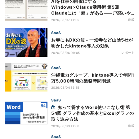
AIを仕事の同僚にする
Windows×Claude活用術 第5回
Claudeには「癖」がある――戸惑いや
すい7つの仕様
連載
2026/08/07 11:05
SaaS
お寺にもDXの波 - 一畑寺など山陰5社が
明かしたkintone導入の効果
レポート
2026/08/06 09:05
SaaS
沖縄電力グループ、kintone導入で年間1
万5,000時間の業務時間削減
2026/08/04 16:15
SaaS
知って得するWord使いこなし術 第
54回 グラフ作成の基本とExcelグラフの
取り込み方法
連載
2026/08/03 11:00
SaaS