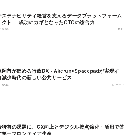
サステナビリティ経営を支えるデータプラットフォーム
ェクト──成功のカギとなったCTCの総合力
 10:00
- PR -
岡市が進める行政DX - Akerun×Spacepadが実現す
口減少時代の新しい公共サービス
レポート
 15:34
険特有の課題に、CX向上とデジタル接点強化・活用で答
す第一フロンティア生命