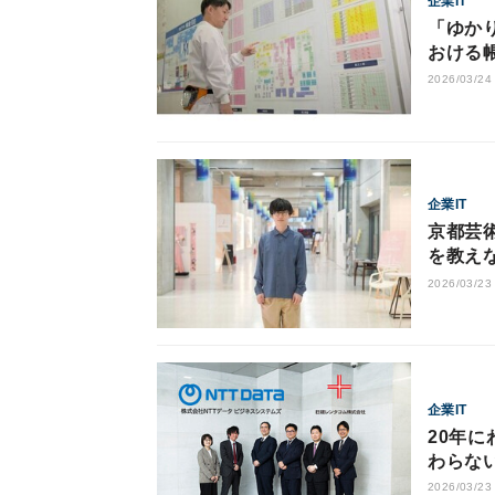
企業IT
「ゆかり
おける
2026/03/24
企業IT
京都芸
を教えな
2026/03/23
企業IT
20年に
わらな
プ
2026/03/23