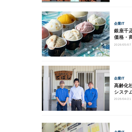
企業IT
銀座千疋
価格・
2026/05/07
企業IT
高齢化
システ
に貢献
2026/04/21