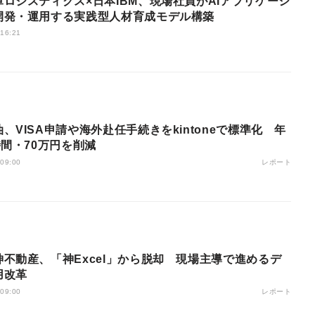
庫ロジスティクス×日本IBM、現場社員がAIアプリケーシ
開発・運用する実践型人材育成モデル構築
 16:21
、VISA申請や海外赴任手続きをkintoneで標準化 年
時間・70万円を削減
レポート
 09:00
神不動産、「神Excel」から脱却 現場主導で進めるデ
用改革
レポート
 09:00