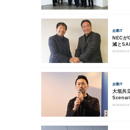
企業IT
NECが
減とS
2026/03/10
企業IT
大垣共立
Scena
2026/02/18