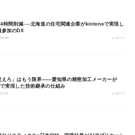
94時間削減──北海道の住宅関連企業がkintoneで実現し
員参加のDX
レポート
 09:05
覚えろ」はもう限界――愛知県の精密加工メーカーが
oneで実現した技術継承の仕組み
レポート
 11:02