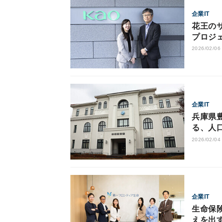
企業IT
花王の
プロジ
2026/02/06
企業IT
兵庫県豊
る、人
2026/02/04
企業IT
生命保
えを出