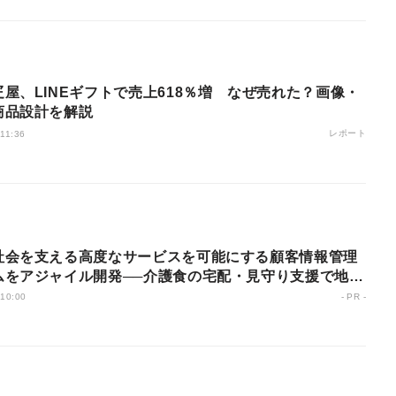
屋、LINEギフトで売上618％増 なぜ売れた？画像・
商品設計を解説
レポート
 11:36
社会を支える高度なサービスを可能にする顧客情報管理
ムをアジャイル開発──介護食の宅配・見守り支援で地域
するカネトの取り組み
 10:00
- PR -