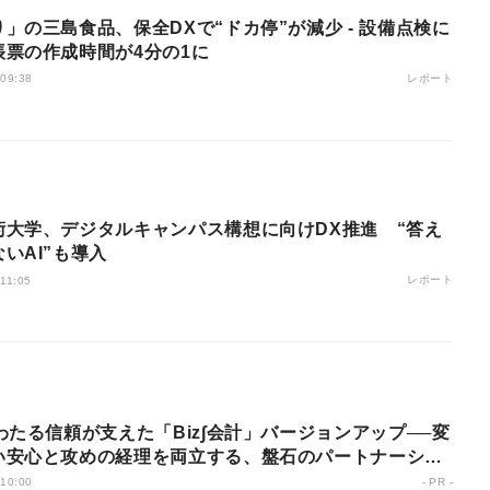
」の三島食品、保全DXで“ドカ停”が減少 - 設備点検に
帳票の作成時間が4分の1に
レポート
 09:38
術大学、デジタルキャンパス構想に向けDX推進 “答え
いAI”も導入
レポート
 11:05
わたる信頼が支えた「Biz∫会計」バージョンアップ──変
い安心と攻めの経理を両立する、盤石のパートナーシッ
 10:00
- PR -