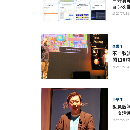
三井倉
ョンを
2026/07/21
企業IT
不二製油
間116
2026/06/24
企業IT
阪急阪
ータ活
2026/06/15