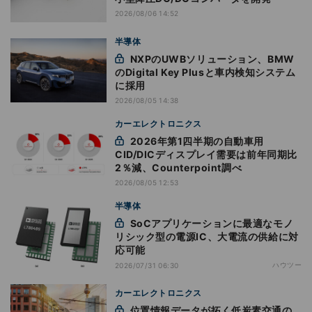
2026/08/06 14:52
半導体
NXPのUWBソリューション、BMW
のDigital Key Plusと車内検知システム
に採用
2026/08/05 14:38
カーエレクトロニクス
2026年第1四半期の自動車用
CID/DICディスプレイ需要は前年同期比
2％減、Counterpoint調べ
2026/08/05 12:53
半導体
SoCアプリケーションに最適なモノ
リシック型の電源IC、大電流の供給に対
応可能
ハウツー
2026/07/31 06:30
カーエレクトロニクス
位置情報データが拓く低炭素交通の