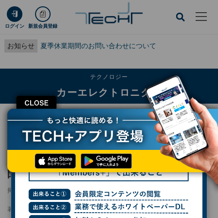
ログイン
新規会員登録
お知らせ
夏季休業期間のお問い合わせについて
テクノロジー
カーエレクトロニクス
CLOSE
TECH+
テクノロジー
カーエレクトロニクス
大規模な再編進めるインテル、自動車事業を閉鎖へ
大規模な再編進めるインテル、自動車事業を
閉鎖へ
掲載日
2025/06/26 19:53
著者：
末岡洋子