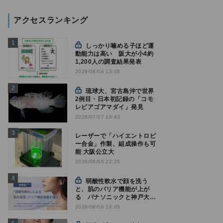
アクセスランキング
しっかり噛める子ほど運
動能力は高い 阪大が小4約
1,200人の調査結果発表
2026/08/06 13:05
琉球大、宮古島沖で世界
2例目・日本初記録の「コモ
レビアゴアマダイ」発見
2026/07/27 16:43
レーザーで「ハイエントロピ
ー合金」作製、組成操作も可
能 大阪公立大
2026/08/06 22:25
弱酸性軟水で顔を洗う
と、肌のバリア機能が上が
る パナソニックと神戸大が
確認
2026/08/06 16:05