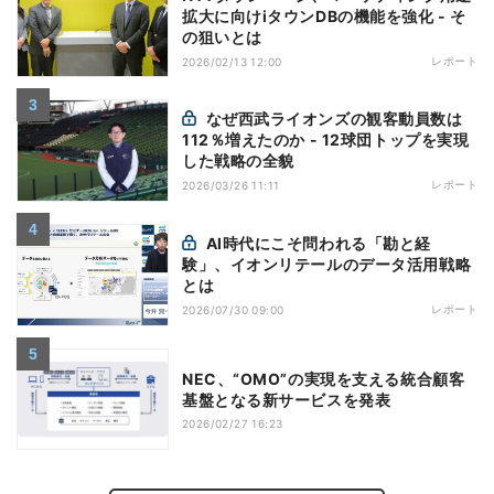
拡大に向けiタウンDBの機能を強化 - そ
の狙いとは
レポート
2026/02/13 12:00
なぜ西武ライオンズの観客動員数は
112％増えたのか - 12球団トップを実現
した戦略の全貌
レポート
2026/03/26 11:11
AI時代にこそ問われる「勘と経
験」、イオンリテールのデータ活用戦略
とは
レポート
2026/07/30 09:00
NEC、“OMO”の実現を支える統合顧客
基盤となる新サービスを発表
2026/02/27 16:23