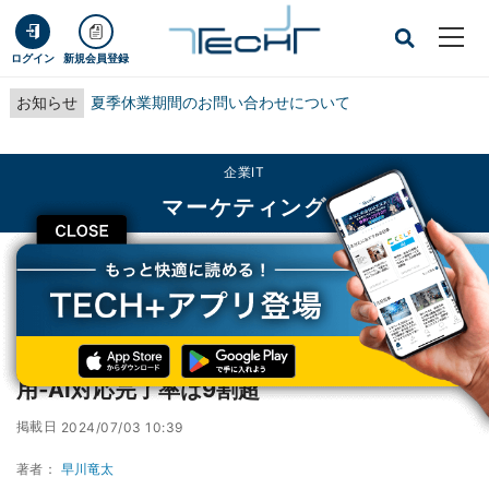
ログイン
新規会員登録
お知らせ
夏季休業期間のお問い合わせについて
企業IT
マーケティング
CLOSE
TECH+
企業IT
マーケティング
東京ガス、テキストと音声に対応するAIを活用‐AI対応完了率は9割超
東京ガス、テキストと音声に対応するAIを活
用‐AI対応完了率は9割超
掲載日
2024/07/03 10:39
著者：
早川竜太