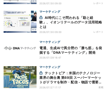
レポート
2026/07/30 09:00
マーケティング
AI時代にこそ問われる「勘と経
験」、イオンリテールのデータ活用戦略
とは
レポート
2026/07/30 09:00
マーケティング
電通、生成AIで異分野の「勝ち筋」を発
掘する「DNAマーケティング」開発
2026/07/28 16:47
マーケティング
テックトピア：米国のテクノロジー
業界の舞台裏 第69回 スーパーマーケッ
トがドラマを制作・配信 - 物語で需要を
演出する小売メディア
連載
2026/07/27 17:17