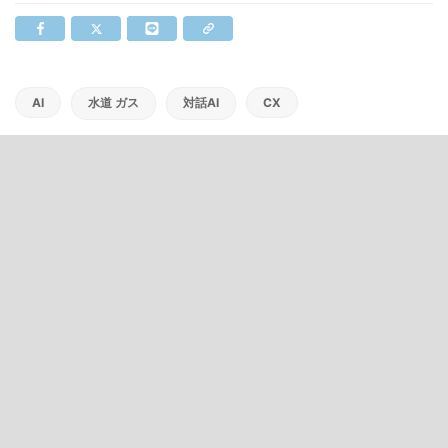
AI
水道 ガス
対話AI
CX