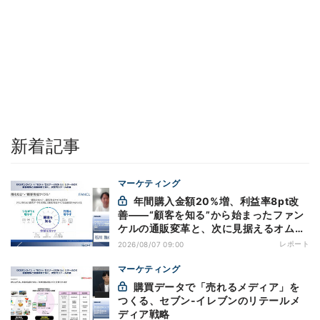
新着記事
マーケティング
年間購入金額20%増、利益率8pt改
善——“顧客を知る”から始まったファン
ケルの通販変革と、次に見据えるオムニ
チャネル
レポート
2026/08/07 09:00
マーケティング
購買データで「売れるメディア」を
つくる、セブン-イレブンのリテールメ
ディア戦略