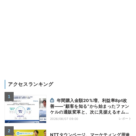
アクセスランキング
年間購入金額20%増、利益率8pt改
善——“顧客を知る”から始まったファン
ケルの通販変革と、次に見据えるオムニ
チャネル
レポート
2026/08/07 09:00
NTTタウンページ、マーケティング用途