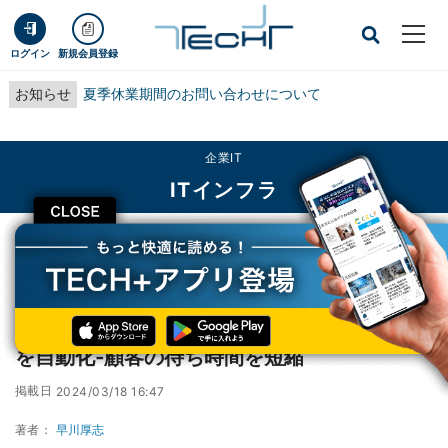
ログイン
新規会員登録
お知らせ
夏季休業期間のお問い合わせについて
企業IT
ITインフラ
CLOSE
TECH+
企業IT
ITインフラ
ソフトバンク、生成AIでコールセンター業務を自動化‐顧客の待ち時間を短縮
ソフトバンク、生成AIでコールセンター業務
を自動化‐顧客の待ち時間を短縮
掲載日
2024/03/18 16:47
著者：
早川厚志