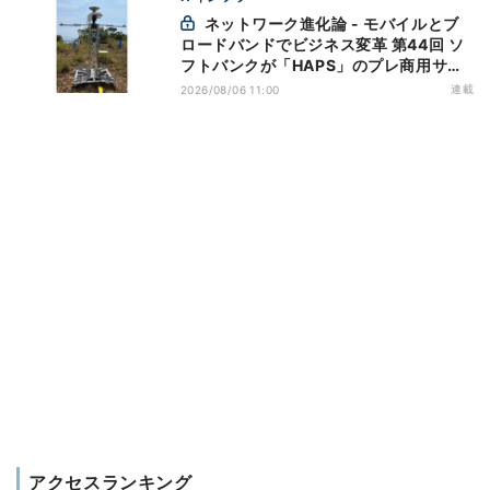
ネットワーク進化論 - モバイルとブ
ロードバンドでビジネス変革 第44回 ソ
フトバンクが「HAPS」のプレ商用サー
ビス開始を表明、本格的な商用展開のめ
連載
2026/08/06 11:00
どは
アクセスランキング