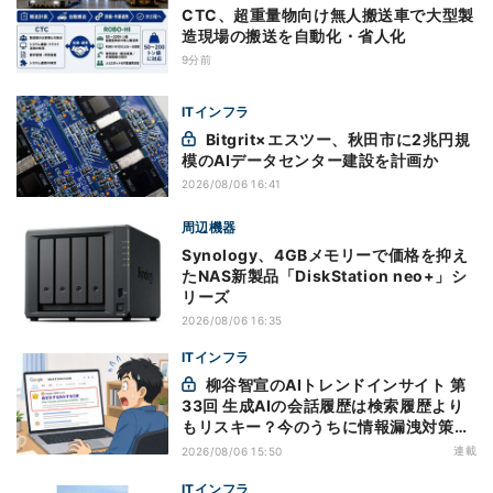
CTC、超重量物向け無人搬送車で大型製
造現場の搬送を自動化・省人化
9分前
ITインフラ
Bitgrit×エスツー、秋田市に2兆円規
模のAIデータセンター建設を計画か
2026/08/06 16:41
周辺機器
Synology、4GBメモリーで価格を抑え
たNAS新製品「DiskStation neo+」シ
リーズ
2026/08/06 16:35
ITインフラ
柳谷智宣のAIトレンドインサイト 第
33回 生成AIの会話履歴は検索履歴より
もリスキー？今のうちに情報漏洩対策を
万全にしておこう
連載
2026/08/06 15:50
ITインフラ