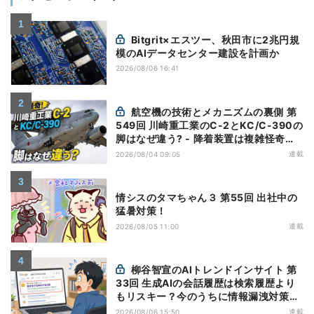
Bitgrit×エスツー、秋田市に2兆円規
模のAIデータセンター建設を計画か
2026/08/06 16:41
航空機の技術とメカニズムの裏側 第
549回 川崎重工業のC-2とKC/C-390の
脚はなぜ違う? - 降着装置は複雑怪奇
(5)|軍用輸送機(10)
連載
2026/08/04 09:05
情シスのタマちゃん３ 第55回 出社中の
猛暑対策！
連載
2026/08/05 11:00
柳谷智宣のAIトレンドインサイト 第
33回 生成AIの会話履歴は検索履歴より
もリスキー？今のうちに情報漏洩対策を
万全にしておこう
連載
2026/08/06 15:50