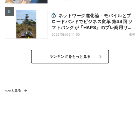
ネットワーク進化論 - モバイルとブ
ロードバンドでビジネス変革 第44回 ソ
フトバンクが「HAPS」のプレ商用サー
ビス開始を表明、本格的な商用展開のめ
連載
2026/08/06 11:00
どは
ランキングをもっと見る
もっと見る