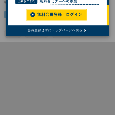
著者：
熊谷知泰
富士通
データ分析
東北大学