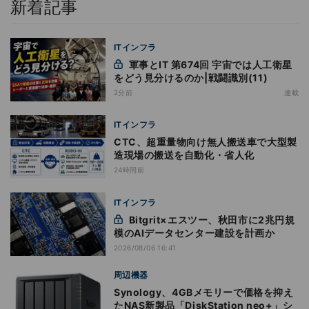
新着記事
ITインフラ
軍事とIT 第674回 宇宙では人工衛星
をどう見分けるのか|戦闘識別(11)
2分前
連載
ITインフラ
CTC、超重量物向け無人搬送車で大型製
造現場の搬送を自動化・省人化
24時間前
ITインフラ
Bitgrit×エスツー、秋田市に2兆円規
模のAIデータセンター建設を計画か
2026/08/06 16:41
周辺機器
Synology、4GBメモリーで価格を抑え
たNAS新製品「DiskStation neo+」シ