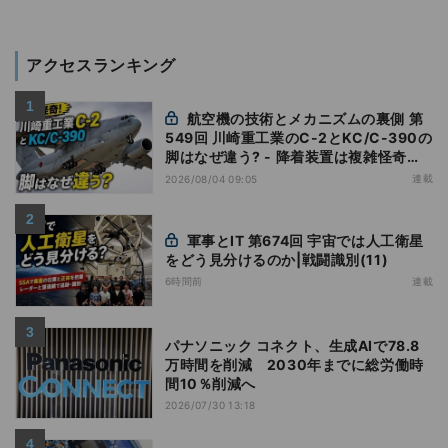
アクセスランキング
航空機の技術とメカニズムの裏側 第
549回 川崎重工業のC-2とKC/C-390の
脚はなぜ違う? - 降着装置は複雑怪奇
(5)|軍用輸送機(10)
連載
2026/08/04 09:05
軍事とIT 第674回 宇宙では人工衛星
をどう見分けるのか|戦闘識別(11)
6時間前
連載
パナソニック コネクト、生成AIで78.8
万時間を削減 2030年までに総労働時
間10％削減へ
2026/07/30 13:18