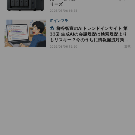
リーズ
2026/08/06 16:35
ITインフラ
柳谷智宣のAIトレンドインサイト 第
33回 生成AIの会話履歴は検索履歴より
もリスキー？今のうちに情報漏洩対策を
万全にしておこう
連載
2026/08/06 15:50