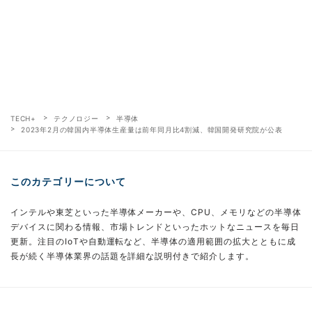
TECH+
テクノロジー
半導体
2023年2月の韓国内半導体生産量は前年同月比4割減、韓国開発研究院が公表
このカテゴリーについて
インテルや東芝といった半導体メーカーや、CPU、メモリなどの半導体
デバイスに関わる情報、市場トレンドといったホットなニュースを毎日
更新。注目のIoTや自動運転など、半導体の適用範囲の拡大とともに成
長が続く半導体業界の話題を詳細な説明付きで紹介します。