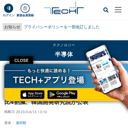
ログイン
新規会員登録
お知らせ
プライバシーポリシーを一部改訂しました
テクノロジー
半導体
CLOSE
TECH+
テクノロジー
半導体
2023年2月の韓国内半導体生産量は前年同月比4割減、韓国開発研究院が公表
2023年2月の韓国内半導体生産量は前年同月
比4割減、韓国開発研究院が公表
掲載日
2023/04/13 13:10
著者：
服部毅