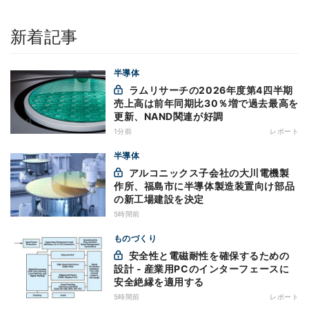
新着記事
半導体
ラムリサーチの2026年度第4四半期
売上高は前年同期比30％増で過去最高を
更新、NAND関連が好調
1分前
レポート
半導体
アルコニックス子会社の大川電機製
作所、福島市に半導体製造装置向け部品
の新工場建設を決定
5時間前
ものづくり
安全性と電磁耐性を確保するための
設計 - 産業用PCのインターフェースに
安全絶縁を適用する
5時間前
レポート