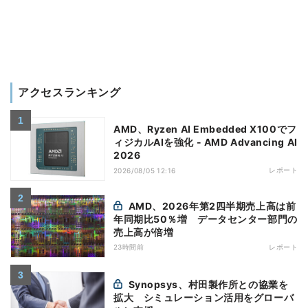
アクセスランキング
AMD、Ryzen AI Embedded X100でフ
ィジカルAIを強化 - AMD Advancing AI
2026
レポート
2026/08/05 12:16
AMD、2026年第2四半期売上高は前
年同期比50％増 データセンター部門の
売上高が倍増
23時間前
レポート
Synopsys、村田製作所との協業を
拡大 シミュレーション活用をグローバ