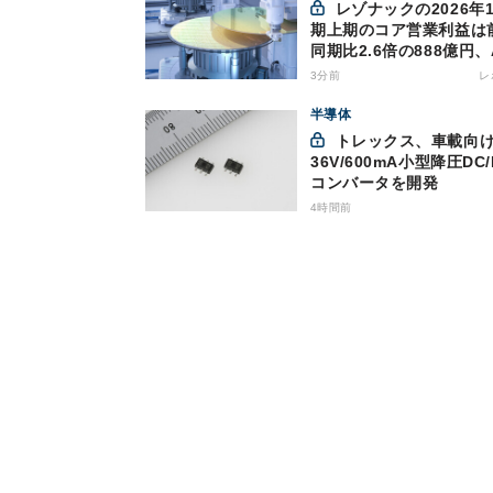
レゾナックの2026年12月
期上期のコア営業利益は
同期比2.6倍の888億円、
け半導体材料が好調
3分前
レ
半導体
トレックス、車載向け
36V/600mA小型降圧DC/
コンバータを開発
4時間前