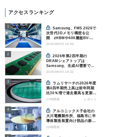
アクセスランキング
Samsung、FMS 2026で
次世代3Dメモリ構想を公
開 zHBMや400層超BV-
NANDを披露
2026/08/05 20:50
2026年第2四半期の
DRAMシェアトップは
Samsung、生成AI需要で競
争構図に変化
2026/08/05 18:32
Counterpoint調べ
ラムリサーチの2026年度
第4四半期売上高は前年同期
比30％増で過去最高を更新、
NAND関連が好調
17時間前
レポート
アルコニックス子会社の
大川電機製作所、福島市に半
導体製造装置向け部品の新工
場建設を決定
22時間前