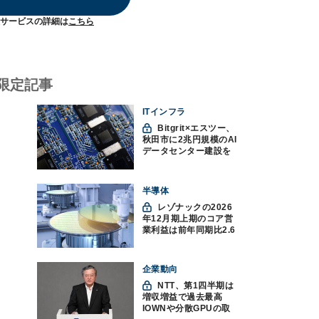
サービスの詳細は
こちら
限定記事
ITインフラ
Bitgrit×エスツー、
秋田市に2兆円規模のAI
データセンター建設を
計画か
半導体
レゾナックの2026
年12月期上期のコア営
業利益は前年同期比2.6
倍の888億円、AI向け半
導体材料が好調
企業動向
NTT、第1四半期は
増収増益で過去最高
IOWNや分散GPUの取