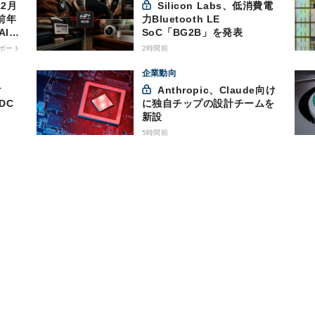
Silicon Labs、低消費電
前年
力Bluetooth LE
AI向
SoC「BG2B」を発表
ポート
2時間前
企業動向
Anthropic、Claude向け
DC
に独自チップの設計チームを
新設
5時間前