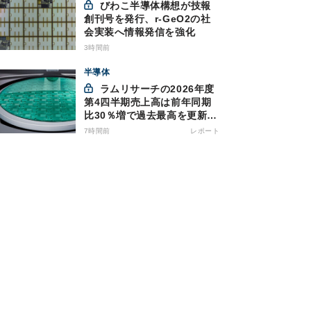
びわこ半導体構想が技報
創刊号を発行、r-GeO2の社
会実装へ情報発信を強化
3時間前
半導体
ラムリサーチの2026年度
第4四半期売上高は前年同期
比30％増で過去最高を更新、
NAND関連が好調
7時間前
レポート