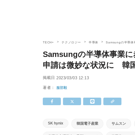
TECH+
テクノロジー
半導体
Samsungの半
Samsungの半導体事業
申請は微妙な状況に 韓
掲載日
2023/03/03 12:13
著者：
服部毅
SK hynix
韓国電子産業
サムスン