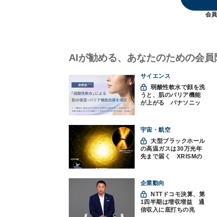
会員
AIが勧める、あなたのための会員
サイエンス
弱酸性軟水で顔を洗
うと、肌のバリア機能
が上がる パナソニッ
クと神戸大が確認
宇宙・航空
大型ブラックホール
の高温ガスは30万光年
先まで届く XRISMの
観測で判明
企業動向
NTTドコモ決算、第
1四半期は増収増益 通
信収入に底打ちの兆