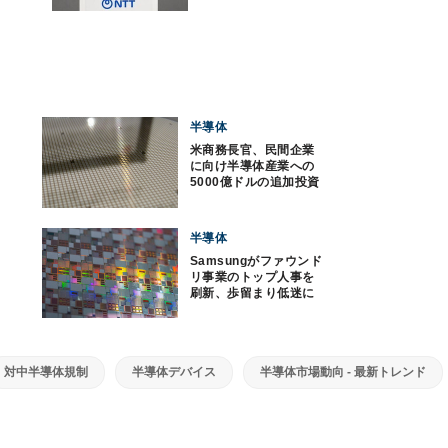
り組みを説明
半導体
米商務長官、民間企業
に向け半導体産業への
5000億ドルの追加投資
を呼びかけ
半導体
Samsungがファウンド
リ事業のトップ人事を
刷新、歩留まり低迷に
テコ入れか？
対中半導体規制
半導体デバイス
半導体市場動向 - 最新トレンド