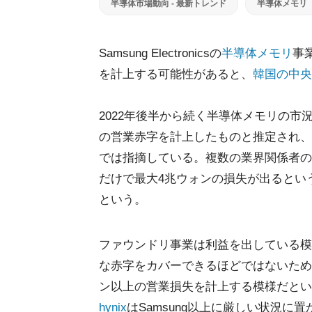
半導体市場動向 - 最新トレンド
半導体メモリ
Samsung Electronicsの
半導体メモリ
事
を計上する可能性があると、
韓国の中央
2022年後半から続く半導体メモリの市況
の営業赤字を計上したものと推定され、
では指摘している。複数の業界関係者の間か
だけで最大4兆ウォンの損失が出るとい
という。
ファウンドリ事業は利益を出している模
な赤字をカバーできるほどではないため、同
ン以上の営業損失を計上する模様だとい
hynix
はSamsung以上に厳しい状況に