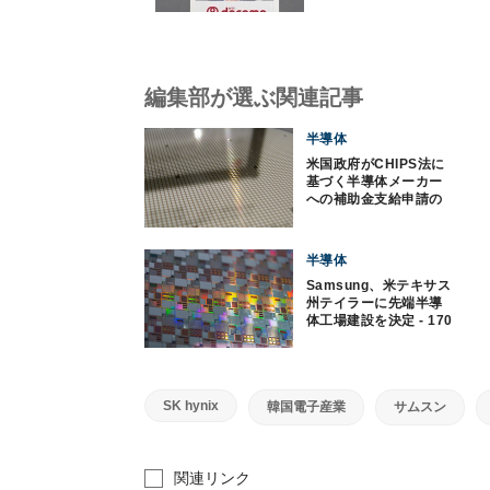
し、金融・AIを強化
編集部が選ぶ関連記事
半導体
米国政府がCHIPS法に
基づく半導体メーカー
への補助金支給申請の
受付を開始
半導体
Samsung、米テキサス
州テイラーに先端半導
体工場建設を決定 - 170
億ドルを投資
SK hynix
韓国電子産業
サムスン
関連リンク