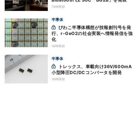
15時間前
半導体
びわこ半導体構想が技報創刊号を発
行、r-GeO2の社会実装へ情報発信を強
化
16時間前
半導体
トレックス、車載向け36V/600mA
小型降圧DC/DCコンバータを開発
16時間前