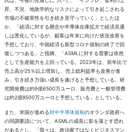
氏は、今後の見通しについて、「インフレ、金利の上
昇、不況、地政学的なリスクによって引き起こされる
市場の不確実性を引き続き見守っていく」としたほ
か、「経済に対する懸念や半導体在庫拡大で経済見通
しは悪化しているが、顧客は年末に向けた状況改善を
予想しており、中国経済も新型コロナ規制の終了で回
復しつつある」と指摘、「ASMLに対する需要は依然
として生産能力を上回っている。2023年は、前年比で
売上高が25％以上増加し、売上総利益率も改善が進
み、引き続き力強い成長を遂げると予想している。研
究開発費は約9億6500万ユーロ、販売費と一般管理費
は約2億8500万ユーロと予想している」としている。
また、米国が進める
対中半導体規制
のオランダ政府へ
の同調要請について、ASMLの成長に影を落とす恐れ
があるとし、「我々は、政治家ではなくビジネスマン