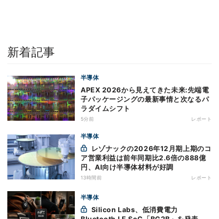
新着記事
半導体
APEX 2026から見えてきた未来:先端電
子パッケージングの最新事情と次なるパ
ラダイムシフト
5分前
レポート
半導体
レゾナックの2026年12月期上期のコ
ア営業利益は前年同期比2.6倍の888億
円、AI向け半導体材料が好調
13時間前
レポート
半導体
Silicon Labs、低消費電力
Bluetooth LE SoC「BG2B」を発表