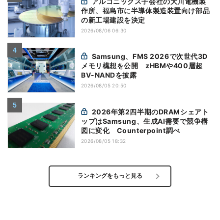
アルコニックス子会社の大川電機製
作所、福島市に半導体製造装置向け部品
の新工場建設を決定
2026/08/06 06:30
Samsung、FMS 2026で次世代3D
メモリ構想を公開 zHBMや400層超
BV-NANDを披露
2026/08/05 20:50
2026年第2四半期のDRAMシェアト
ップはSamsung、生成AI需要で競争構
図に変化 Counterpoint調べ
2026/08/05 18:32
ランキングをもっと見る