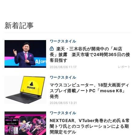
新着記事
ワークスタイル
楽天・三木谷氏が開発中の「AI店
長」披露 楽天市場で24時間365日の接
客目指す
レポート
2026/08/06 11:17
ワークスタイル
マウスコンピューター、18型大画面ディ
スプレイ搭載ノートPC「mouse K8」
発売
2026/08/05 13:21
ワークスタイル
NEXTGEAR、VTuber角巻わため氏＆常
闇トワ氏とのコラボレーションによる期
間限定モデル