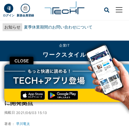
ログイン
新規会員登録
お知らせ
夏季休業期間のお問い合わせについて
企業IT
ワークスタイル
CLOSE
TECH+
企業IT
ワークスタイル
凸版印刷、DX強化・働き方改革に向け沖縄県に開発拠点
凸版印刷、DX強化・働き方改革に向け沖縄県
に開発拠点
掲載日
2021/06/03 15:13
著者：
早川竜太