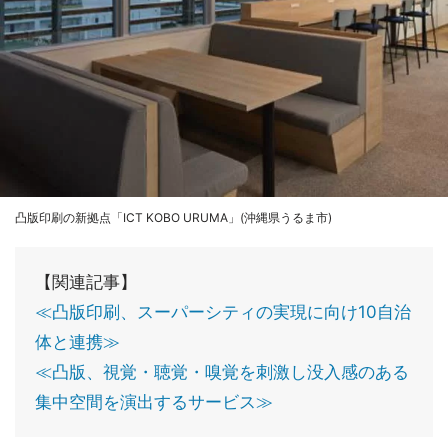
凸版印刷の新拠点「ICT KOBO URUMA」(沖縄県うるま市)
【関連記事】
≪凸版印刷、スーパーシティの実現に向け10自治
体と連携≫
≪凸版、視覚・聴覚・嗅覚を刺激し没入感のある
集中空間を演出するサービス≫