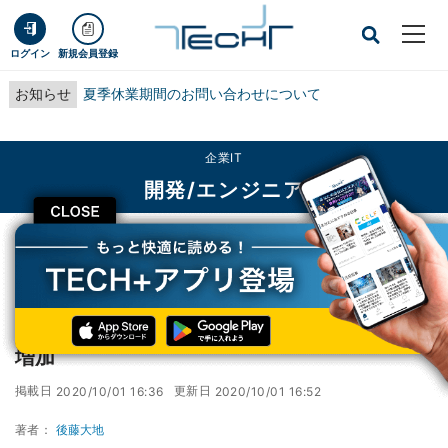
ログイン
新規会員登録
お知らせ
夏季休業期間のお問い合わせについて
企業IT
開発/エンジニア
CLOSE
TECH+
企業IT
開発/エンジニア
Webサイト向けLinux10月シェア、Ubuntuが増加
Webサイト向けLinux10月シェア、Ubuntuが
増加
掲載日
更新日
2020/10/01 16:36
2020/10/01 16:52
著者：
後藤大地