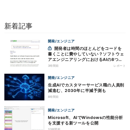
新着記事
開発/エンジニア
開発者は時間のほとんどをコードを
書くことに費やしていない？ソフトウェ
アエンジニアリングにおけるAIの8つの
神話への賛否
3時間前
レポート
開発/エンジニア
生成AIでカスタマーサービス職の人員削
減進む、2030年に半減予測も
8時間前
開発/エンジニア
Microsoft、AIでWindowsの性能分析
を支援する新ツールを公開
10時間前