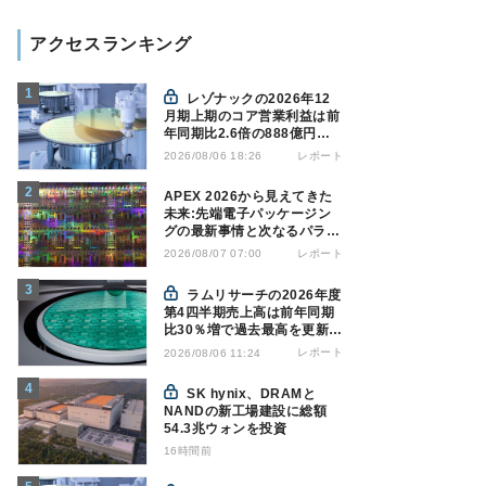
アクセスランキング
レゾナックの2026年12
月期上期のコア営業利益は前
年同期比2.6倍の888億円、
AI向け半導体材料が好調
レポート
2026/08/06 18:26
APEX 2026から見えてきた
未来:先端電子パッケージン
グの最新事情と次なるパラダ
イムシフト
レポート
2026/08/07 07:00
ラムリサーチの2026年度
第4四半期売上高は前年同期
比30％増で過去最高を更新、
NAND関連が好調
レポート
2026/08/06 11:24
SK hynix、DRAMと
NANDの新工場建設に総額
54.3兆ウォンを投資
16時間前