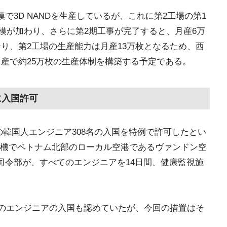
で3D NANDを生産しているが、これに第2工場の第1
枚規模が加わり、さらに第2期工事が完了すると、月産6万
なり、第2工場の生産能力は月産13万枚となるため、西
月産で約25万枚の生産体制を構築する予定である。
に入国許可
onicsの韓国人エンジニア308名の入国を特例で許可したとい
機でベトナム北部のローカル空港であるヴァンドン空
司令部が、すべてのエンジニアを14日間、健康監視施
playのエンジニアの入国も認めていたが、今回の措置はそ