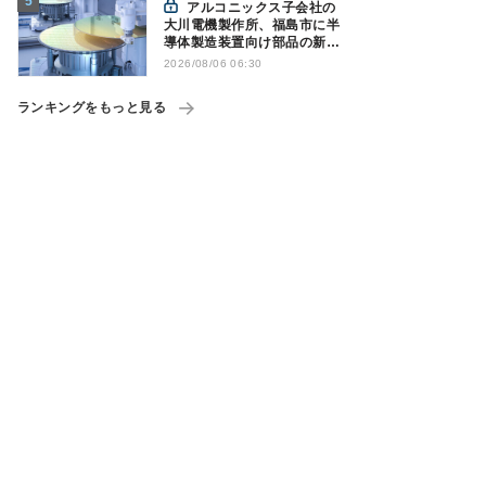
アルコニックス子会社の
大川電機製作所、福島市に半
導体製造装置向け部品の新工
場建設を決定
2026/08/06 06:30
ランキングをもっと見る