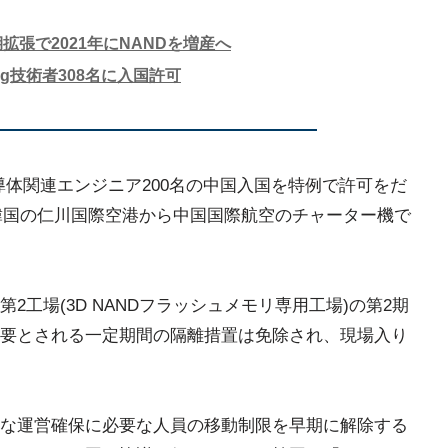
拡張で2021年にNANDを増産へ
ng技術者308名に入国許可
icsの半導体関連エンジニア200名の中国入国を特例で許可をだ
が韓国の仁川国際空港から中国国際航空のチャーター機で
工場(3D NANDフラッシュメモリ専用工場)の第2期
要とされる一定期間の隔離措置は免除され、現場入り
な運営確保に必要な人員の移動制限を早期に解除する