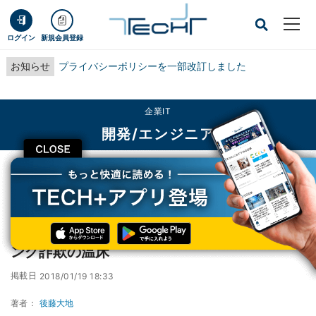
ログイン
新規会員登録
お知らせ
プライバシーポリシーを一部改訂しました
企業IT
開発/エンジニア
CLOSE
TECH+
企業IT
開発/エンジニア
ブラジル政府のサイト、依然としてフィッシング詐欺の温床
ブラジル政府のサイト、依然としてフィッシ
ング詐欺の温床
掲載日
2018/01/19 18:33
著者：
後藤大地