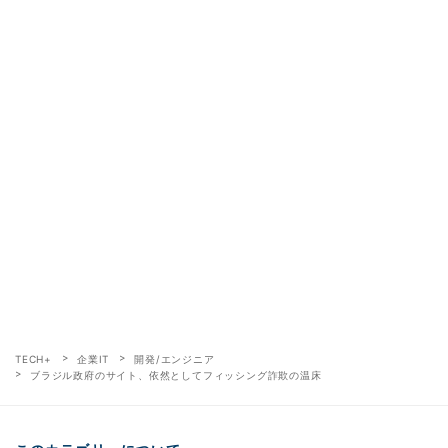
TECH+
企業IT
開発/エンジニア
ブラジル政府のサイト、依然としてフィッシング詐欺の温床