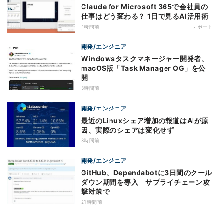
Claude for Microsoft 365で会社員の
仕事はどう変わる？ 1日で見るAI活用術
2時間前
レポート
開発/エンジニア
Windowsタスクマネージャー開発者、
macOS版「Task Manager OG」を公
開
3時間前
開発/エンジニア
最近のLinuxシェア増加の報道はAIが原
因、実際のシェアは変化せず
3時間前
開発/エンジニア
GitHub、Dependabotに3日間のクール
ダウン期間を導入 サプライチェーン攻
撃対策で
21時間前