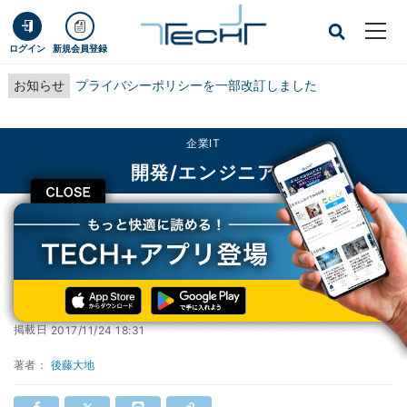
ログイン
新規会員登録
お知らせ
プライバシーポリシーを一部改訂しました
企業IT
開発/エンジニア
CLOSE
TECH+
企業IT
開発/エンジニア
Microsoftが激減 - 11月Webサーバシェア調査
Microsoftが激減 - 11月Webサーバシェア調査
掲載日
2017/11/24 18:31
著者：
後藤大地