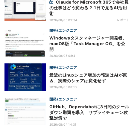
Claude for Microsoft 365で会社員
の仕事はどう変わる？ 1日で見るAI活用
術
レポート
2026/08/05 09:34
開発/エンジニア
Windowsタスクマネージャー開発者、
macOS版「Task Manager OG」を公
開
2026/08/05 08:41
開発/エンジニア
最近のLinuxシェア増加の報道はAIが原
因、実際のシェアは変化せず
2026/08/05 08:13
開発/エンジニア
GitHub、Dependabotに3日間のクール
ダウン期間を導入 サプライチェーン攻
撃対策で
2026/08/04 14:31