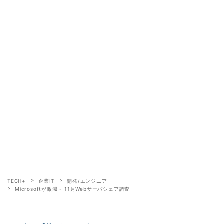
TECH+
企業IT
開発/エンジニア
Microsoftが激減 - 11月Webサーバシェア調査