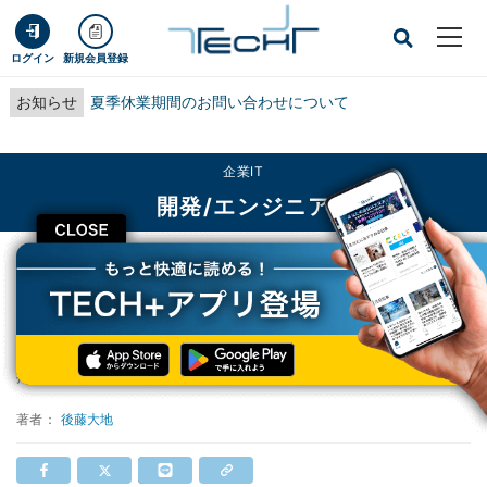
ログイン
新規会員登録
お知らせ
夏季休業期間のお問い合わせについて
企業IT
開発/エンジニア
CLOSE
TECH+
企業IT
開発/エンジニア
LinuxでVi/Vimを使うべき10の理由
LinuxでVi/Vimを使うべき10の理由
掲載日
2017/04/22 16:00
著者：
後藤大地