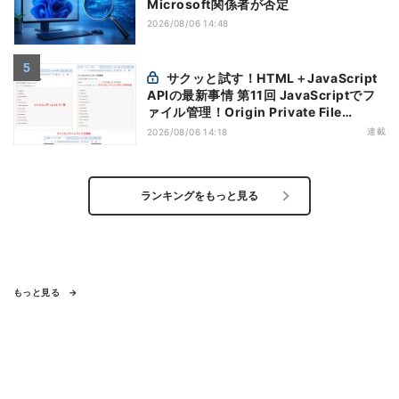
Microsoft関係者が否定
2026/08/06 14:48
サクッと試す！HTML＋JavaScript
APIの最新事情 第11回 JavaScriptでフ
ァイル管理！Origin Private File
Systemを活用する
連載
2026/08/06 14:18
ランキングをもっと見る
もっと見る