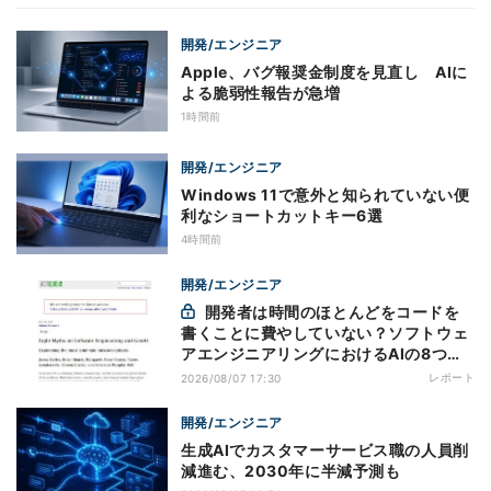
開発/エンジニア
Apple、バグ報奨金制度を見直し AIに
よる脆弱性報告が急増
1時間前
開発/エンジニア
Windows 11で意外と知られていない便
利なショートカットキー6選
4時間前
開発/エンジニア
開発者は時間のほとんどをコードを
書くことに費やしていない？ソフトウェ
アエンジニアリングにおけるAIの8つの
神話への賛否
レポート
2026/08/07 17:30
開発/エンジニア
生成AIでカスタマーサービス職の人員削
減進む、2030年に半減予測も