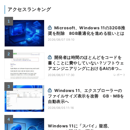
アクセスランキング
Microsoft、Windows 11の32GB推
奨を削除 8GB最適化を進める狙いとは
2026/08/07 09:10
開発者は時間のほとんどをコードを
書くことに費やしていない？ソフトウェ
アエンジニアリングにおけるAIの8つの
神話への賛否
レポート
2026/08/07 17:30
Windows 11、エクスプローラーの
ファイルサイズ表示を改善 GB・MBを
自動表示へ
2026/08/05 11:16
Windows 11に「スパイ」疑惑、