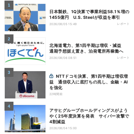
日本製鉄、1Q決算で事業利益58.1％増の
1455億円 U.S. Steelが収益を牽引
レポート
2026/08/05 15:49
北海道電力、第1四半期は増収・減益
通期予想据え置き、泊発電所再稼働へ
レポート
2026/08/06 08:51
NTTドコモ決算、第1四半期は増収増
益 通信収入に底打ちの兆し、金融・AI
を強化
22時間前
アサヒグループホールディングスがよう
やく25年度決算を発表 サイバー攻撃で
4割減益
2026/08/04 15:00