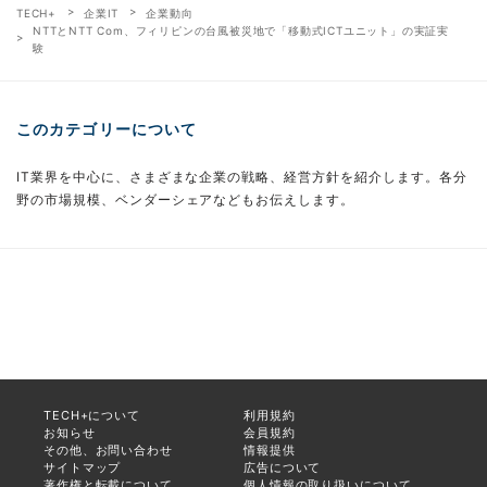
TECH+
企業IT
企業動向
NTTとNTT Com、フィリピンの台風被災地で「移動式ICTユニット」の実証実
験
このカテゴリーについて
IT業界を中心に、さまざまな企業の戦略、経営方針を紹介します。各分
野の市場規模、ベンダーシェアなどもお伝えします。
TECH+について
利用規約
お知らせ
会員規約
その他、お問い合わせ
情報提供
サイトマップ
広告について
著作権と転載について
個人情報の取り扱いについて