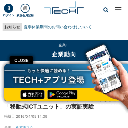
ログイン
新規会員登録
お知らせ
夏季休業期間のお問い合わせについて
企業IT
企業動向
CLOSE
TECH+
企業IT
企業動向
NTTとNTT Com、フィリピンの台風被災地で「移動式ICTユニット」の実証実
験
NTTとNTT Com、フィリピンの台風被災地で
「移動式ICTユニット」の実証実験
掲載日
2016/04/05 14:39
著者：
山本善之介