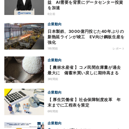
益 AI需要を背景にデータセンター投資
を加速
6分前
企業動向
日本製鉄、3000億円投じた40年ぶりの
新熱延ラインが竣工 EV向け鋼板生産を
強化
1時間前
レポート
企業動向
【 農林水産省 】コメ民間在庫量が過去
最大に 備蓄米買い戻しに期待高まる
3時間前
企業動向
【 厚生労働省 】社会保障制度改革 年
末までに工程表を策定
6時間前
企業動向