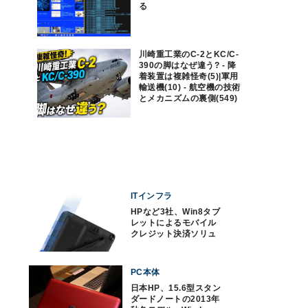
る
川崎重工業のC-2とKC/C-
390の脚はなぜ違う? - 降
着装置は複雑怪奇(5)|軍用
輸送機(10) - 航空機の技術
とメカニズムの裏側(549)
ITインフラ
HPなど3社、Win8タブ
レットによるモバイル
クレジット決済ソリュ
ーション
PC本体
日本HP、15.6型スタン
ダードノートの2013年