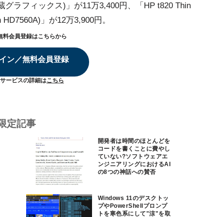
メモリ/内蔵グラフィックス)」が11万3,400円、「HP t820 Thin
eon HD7560A)」が12万3,900円。
無料会員登録はこちらから
イン／無料会員登録
サービスの詳細は
こちら
限定記事
開発者は時間のほとんどを
コードを書くことに費やし
ていない?ソフトウェアエ
ンジニアリングにおけるAI
の8つの神話への賛否
Windows 11のデスクトッ
プやPowerShellプロンプ
トを寒色系にして"涼"を取