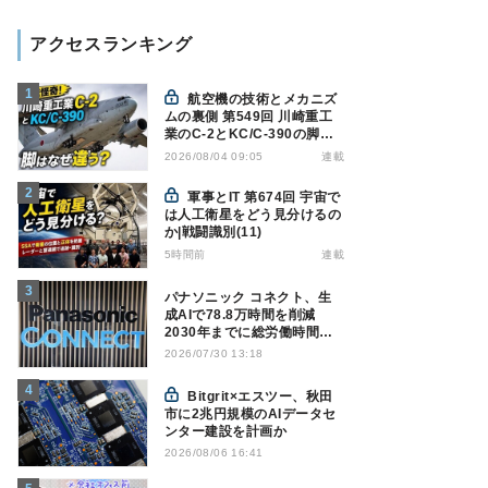
アクセスランキング
航空機の技術とメカニズ
ムの裏側 第549回 川崎重工
業のC-2とKC/C-390の脚は
なぜ違う? - 降着装置は複雑
連載
2026/08/04 09:05
怪奇(5)|軍用輸送機(10)
軍事とIT 第674回 宇宙で
は人工衛星をどう見分けるの
か|戦闘識別(11)
5時間前
連載
パナソニック コネクト、生
成AIで78.8万時間を削減
2030年までに総労働時間
10％削減へ
2026/07/30 13:18
Bitgrit×エスツー、秋田
市に2兆円規模のAIデータセ
ンター建設を計画か
2026/08/06 16:41