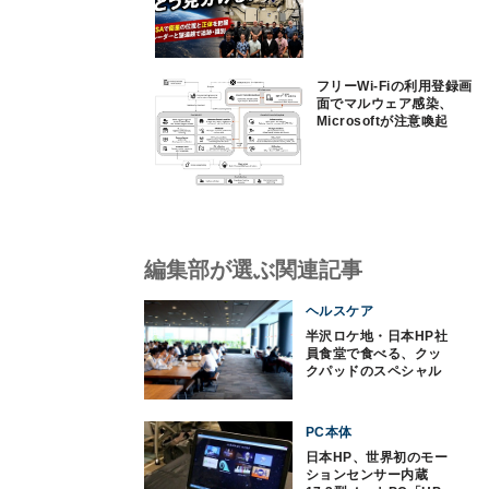
フリーWi-Fiの利用登録画
面でマルウェア感染、
Microsoftが注意喚起
編集部が選ぶ関連記事
ヘルスケア
半沢ロケ地・日本HP社
員食堂で食べる、クッ
クパッドのスペシャル
メニュー!
PC本体
日本HP、世界初のモー
ションセンサー内蔵