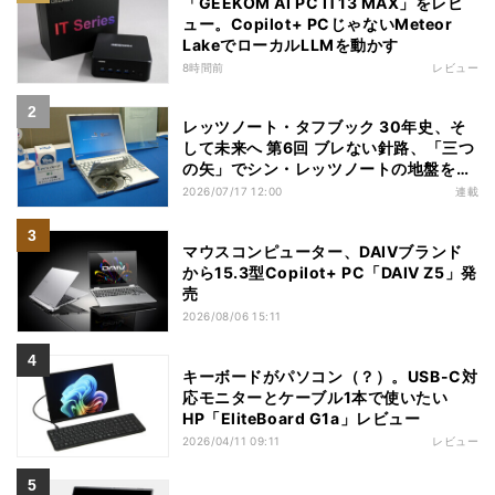
「GEEKOM AI PC IT13 MAX」をレビ
ュー。Copilot+ PCじゃないMeteor
LakeでローカルLLMを動かす
8時間前
レビュー
レッツノート・タフブック 30年史、そ
して未来へ 第6回 ブレない針路、「三つ
の矢」でシン・レッツノートの地盤を築
く
2026/07/17 12:00
連載
マウスコンピューター、DAIVブランド
から15.3型Copilot+ PC「DAIV Z5」発
売
2026/08/06 15:11
キーボードがパソコン（？）。USB-C対
応モニターとケーブル1本で使いたい
HP「EliteBoard G1a」レビュー
2026/04/11 09:11
レビュー