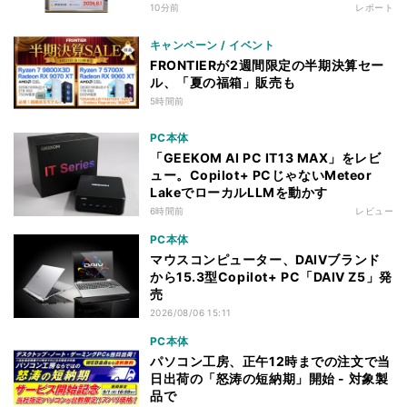
10分前
レポート
キャンペーン / イベント
FRONTIERが2週間限定の半期決算セー
ル、「夏の福箱」販売も
5時間前
PC本体
「GEEKOM AI PC IT13 MAX」をレビ
ュー。Copilot+ PCじゃないMeteor
LakeでローカルLLMを動かす
6時間前
レビュー
PC本体
マウスコンピューター、DAIVブランド
から15.3型Copilot+ PC「DAIV Z5」発
売
2026/08/06 15:11
PC本体
パソコン工房、正午12時までの注文で当
日出荷の「怒涛の短納期」開始 - 対象製
品で