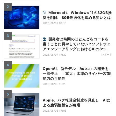
Microsoft、Windows 11の32GB推
奨を削除 8GB最適化を進める狙いとは
2026/08/07 09:10
開発者は時間のほとんどをコードを
書くことに費やしていない？ソフトウェ
アエンジニアリングにおけるAIの8つの
神話への賛否
レポート
2026/08/07 17:30
OpenAI、新モデル「Astra」の開発を
一部停止 「重大」水準のサイバー攻撃
能力の可能性
2026/08/08 15:28
Apple、バグ報奨金制度を見直し AIに
よる脆弱性報告が急増
2026/08/08 17:05