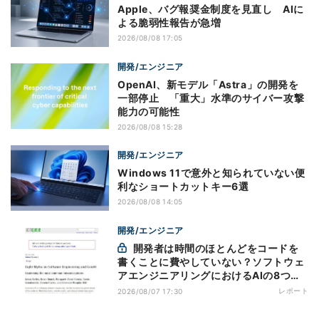
Apple、バグ報奨金制度を見直し AIに
よる脆弱性報告が急増
2026/08/08 17:05
開発/エンジニア
OpenAI、新モデル「Astra」の開発を
一部停止 「重大」水準のサイバー攻撃
能力の可能性
2026/08/08 15:28
開発/エンジニア
Windows 11で意外と知られていない便
利なショートカットキー6選
2026/08/08 14:05
開発/エンジニア
開発者は時間のほとんどをコードを
書くことに費やしていない？ソフトウェ
アエンジニアリングにおけるAIの8つの
神話への賛否
レポート
2026/08/07 17:30