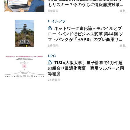
もリスキー？今のうちに情報漏洩対策を
万全にしておこう
1時間前
連載
ITインフラ
ネットワーク進化論 - モバイルとブ
ロードバンドでビジネス変革 第44回 ソ
フトバンクが「HAPS」のプレ商用サー
ビス開始を表明、本格的な商用展開のめ
6時間前
連載
どは
HPC
TISI×大阪大学、量子計算で1万件超
の組合せ最適化実証 商用ソルバーと同
等精度
24時間前