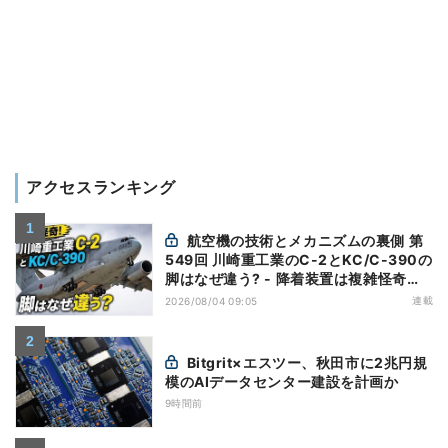
アクセスランキング
航空機の技術とメカニズムの裏側 第
549回 川崎重工業のC-2とKC/C-390の
脚はなぜ違う? - 降着装置は複雑怪奇
(5)|軍用輸送機(10)
連載
2026/08/04 09:05
Bitgrit×エスツー、秋田市に2兆円規
模のAIデータセンター建設を計画か
9時間前