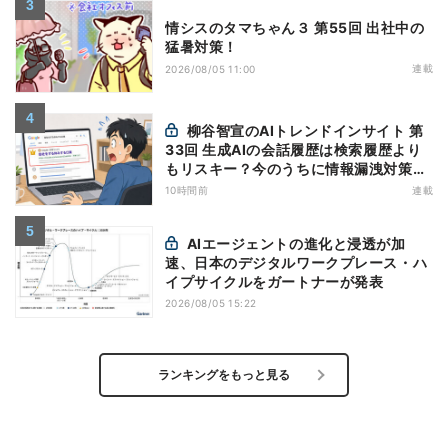
情シスのタマちゃん３ 第55回 出社中の
猛暑対策！
連載
2026/08/05 11:00
柳谷智宣のAIトレンドインサイト 第
33回 生成AIの会話履歴は検索履歴より
もリスキー？今のうちに情報漏洩対策を
万全にしておこう
10時間前
連載
AIエージェントの進化と浸透が加
速、日本のデジタルワークプレース・ハ
イプサイクルをガートナーが発表
2026/08/05 15:22
ランキングをもっと見る