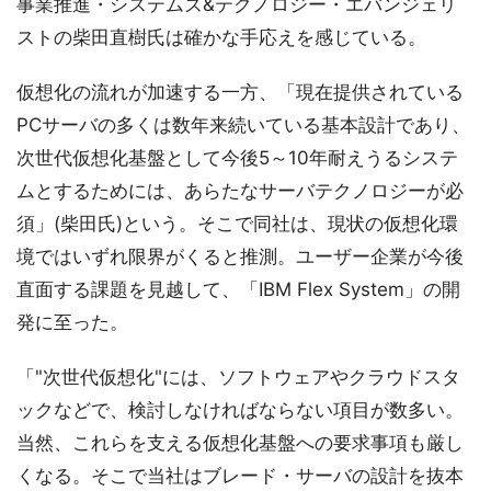
事業推進・システムズ&テクノロジー・エバンジェリ
ストの柴田直樹氏は確かな手応えを感じている。
仮想化の流れが加速する一方、「現在提供されている
PCサーバの多くは数年来続いている基本設計であり、
次世代仮想化基盤として今後5～10年耐えうるシステ
ムとするためには、あらたなサーバテクノロジーが必
須」(柴田氏)という。そこで同社は、現状の仮想化環
境ではいずれ限界がくると推測。ユーザー企業が今後
直面する課題を見越して、「IBM Flex System」の開
発に至った。
「"次世代仮想化"には、ソフトウェアやクラウドスタ
ックなどで、検討しなければならない項目が数多い。
当然、これらを支える仮想化基盤への要求事項も厳し
くなる。そこで当社はブレード・サーバの設計を抜本