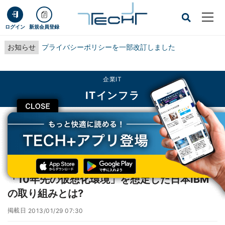
ログイン
新規会員登録
お知らせ
プライバシーポリシーを一部改訂しました
企業IT
ITインフラ
CLOSE
TECH+
企業IT
ITインフラ
「10年先の仮想化環境」を想定した日本IBMの取り組みとは?
レポート
「10年先の仮想化環境」を想定した日本IBM
の取り組みとは?
掲載日
2013/01/29 07:30