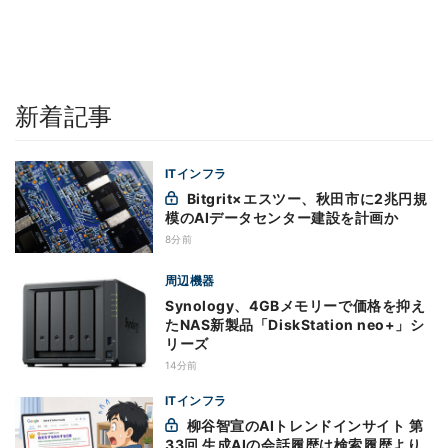
新着記事
ITインフラ
Bitgrit×エスツー、秋田市に2兆円規
模のAIデータセンター建設を計画か
8分前
周辺機器
Synology、4GBメモリーで価格を抑え
たNAS新製品「DiskStation neo+」シ
リーズ
14分前
ITインフラ
柳谷智宣のAIトレンドインサイト 第
33回 生成AIの会話履歴は検索履歴より