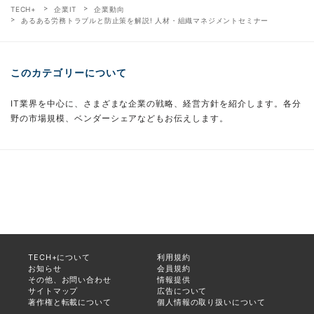
TECH+
企業IT
企業動向
あるある労務トラブルと防止策を解説! 人材・組織マネジメントセミナー
このカテゴリーについて
IT業界を中心に、さまざまな企業の戦略、経営方針を紹介します。各分
野の市場規模、ベンダーシェアなどもお伝えします。
TECH+について
利用規約
お知らせ
会員規約
その他、お問い合わせ
情報提供
サイトマップ
広告について
著作権と転載について
個人情報の取り扱いについて