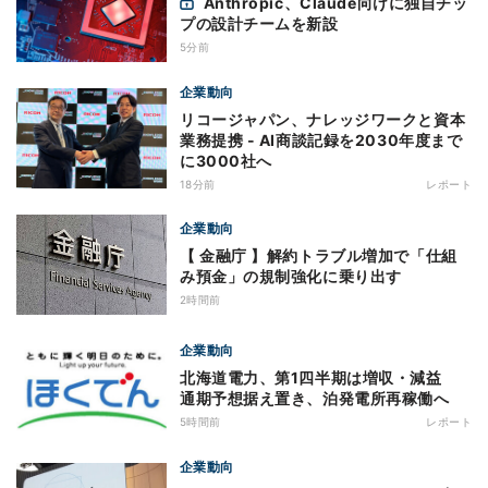
Anthropic、Claude向けに独自チッ
プの設計チームを新設
5分前
企業動向
リコージャパン、ナレッジワークと資本
業務提携 - AI商談記録を2030年度まで
に3000社へ
18分前
レポート
企業動向
【 金融庁 】解約トラブル増加で「仕組
み預金」の規制強化に乗り出す
2時間前
企業動向
北海道電力、第1四半期は増収・減益
通期予想据え置き、泊発電所再稼働へ
5時間前
レポート
企業動向