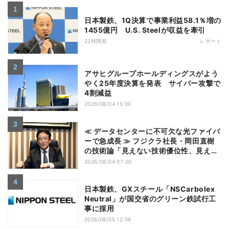
日本製鉄、1Q決算で事業利益58.1％増の
1455億円 U.S. Steelが収益を牽引
22時間前
レポート
アサヒグループホールディングスがよう
やく25年度決算を発表 サイバー攻撃で
4割減益
2026/08/04 15:00
≪ データセンターに不可欠な光ファイバ
ーで急成長 ≫ フジクラ社長・岡田直樹
の技術論「見えない技術優位性、見えな
い差別化でトップの座を！」
2026/08/04 07:00
日本製鉄、GXスチール「NSCarbolex
Neutral」が国交省のグリーン鉄試行工
事に採用
2026/08/05 12:56