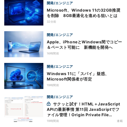
開発/エンジニア
Microsoft、Windows 11の32GB推奨
を削除 8GB最適化を進める狙いとは
32分前
開発/エンジニア
Apple、iPhoneとWindows間でコピー
＆ペースト可能に 新機能を開発へ
16時間前
開発/エンジニア
Windows 11に「スパイ」疑惑、
Microsoft関係者が否定
19時間前
開発/エンジニア
サクッと試す！HTML＋JavaScript
APIの最新事情 第11回 JavaScriptでフ
ァイル管理！Origin Private File
Systemを活用する
19時間前
連載