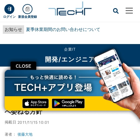
ログイン
新規会員登録
お知らせ
夏季休業期間のお問い合わせについて
企業IT
開発/エンジニア
CLOSE
TECH+
企業IT
開発/エンジニア
Adobe、Flex SDK開発はオープンソース組織へ委ねる方針
Adobe、Flex SDK開発はオープンソース組織
へ委ねる方針
掲載日
2011/11/15 10:01
著者：
後藤大地