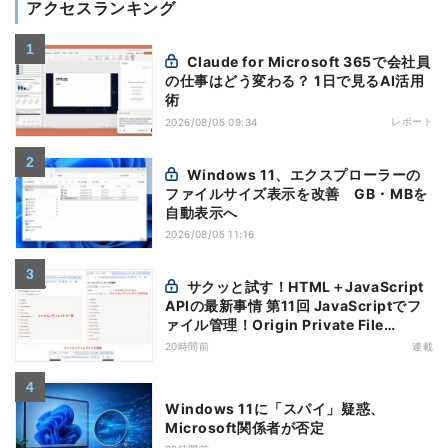
アクセスランキング
Claude for Microsoft 365で会社員
の仕事はどう変わる？ 1日で見るAI活用
術
レポート
2026/08/05 09:34
Windows 11、エクスプローラーの
ファイルサイズ表示を改善 GB・MBを
自動表示へ
2026/08/05 11:16
サクッと試す！HTML＋JavaScript
APIの最新事情 第11回 JavaScriptでフ
ァイル管理！Origin Private File
Systemを活用する
20時間前
連載
Windows 11に「スパイ」疑惑、
Microsoft関係者が否定