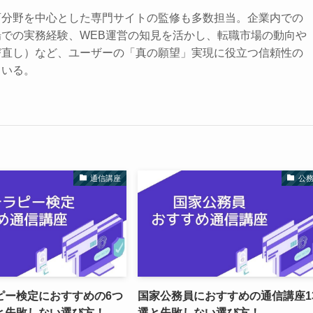
育分野を中心とした専門サイトの監修も多数担当。企業内での
での実務経験、WEB運営の知見を活かし、転職市場の動向や
び直し）など、ユーザーの「真の願望」実現に役立つ信頼性の
ている。
通信講座
公
ピー検定におすすめの6つ
国家公務員におすすめの通信講座1
と失敗しない選び方！
選と失敗しない選び方！