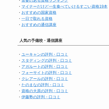
・
需要のある資格ランキング
・
マイナーだけど一生食べていけるすごい資格19本
・
おすすめの国家資格
・
一日で取れる資格
・
おすすめの通信講座
人気の予備校・通信講座
・
ユーキャンの評判・口コミ
・
スタディングの評判・口コミ
・
アガルートの評判・口コミ
・
フォーサイトの評判・口コミ
・
クレアールの評判・口コミ
・
たのまなの評判・口コミ
・
資格の大原の評判・口コミ
・
伊藤塾の評判・口コミ