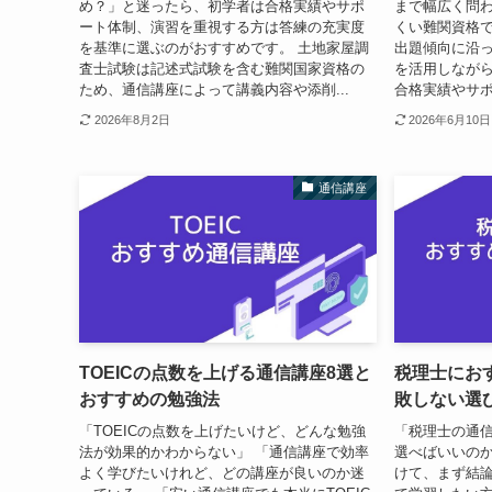
め？」と迷ったら、初学者は合格実績やサポ
まで幅広く問
ート体制、演習を重視する方は答練の充実度
くい難関資格で
を基準に選ぶのがおすすめです。 土地家屋調
出題傾向に沿
査士試験は記述式試験を含む難関国家資格の
を活用しなが
ため、通信講座によって講義内容や添削...
合格実績やサポ
2026年8月2日
2026年6月10日
通信講座
TOEICの点数を上げる通信講座8選と
税理士にお
おすすめの勉強法
敗しない選
「TOEICの点数を上げたいけど、どんな勉強
「税理士の通
法が効果的かわからない」 「通信講座で効率
選べばいいのか
よく学びたいけれど、どの講座が良いのか迷
けて、まず結