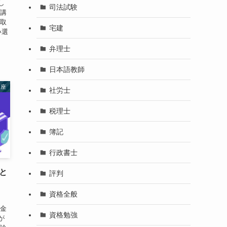
し
司法試験
受講
の取
宅建
い選
弁理士
日本語教師
講座
社労士
税理士
簿記
行政書士
と
評判
資格全般
、
料金
資格勉強
が