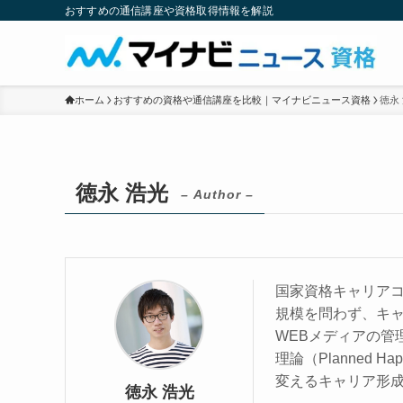
おすすめの通信講座や資格取得情報を解説
ホーム
おすすめの資格や通信講座を比較｜マイナビニュース資格
徳永
徳永 浩光
– Author –
国家資格キャリアコ
規模を問わず、キ
WEBメディアの管
理論（Planned H
変えるキャリア形
徳永 浩光