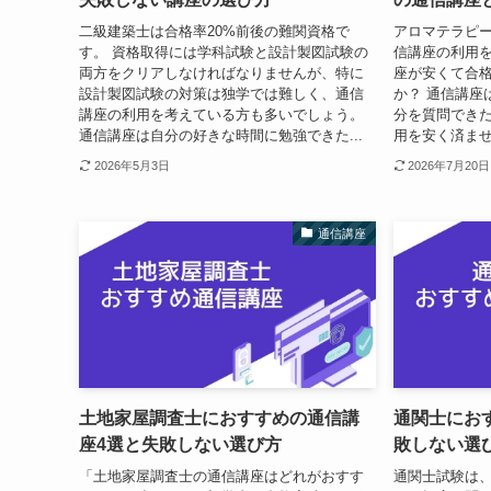
二級建築士は合格率20%前後の難関資格で
アロマテラピ
す。 資格取得には学科試験と設計製図試験の
信講座の利用
両方をクリアしなければなりませんが、特に
座が安くて合
設計製図試験の対策は独学では難しく、通信
か？ 通信講座
講座の利用を考えている方も多いでしょう。
分を質問でき
通信講座は自分の好きな時間に勉強できた...
用を安く済ませ
2026年5月3日
2026年7月20日
通信講座
土地家屋調査士におすすめの通信講
通関士にお
座4選と失敗しない選び方
敗しない選
「土地家屋調査士の通信講座はどれがおすす
通関士試験は