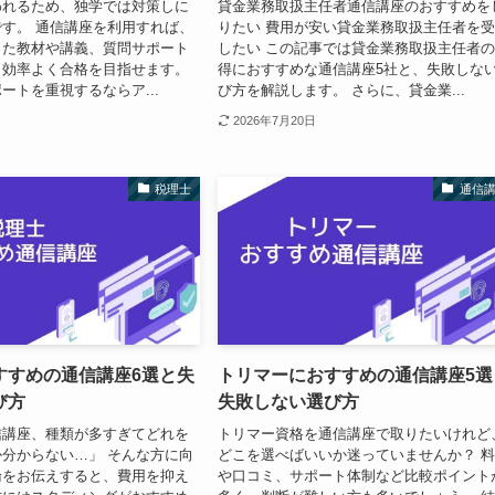
われるため、独学では対策しに
貸金業務取扱主任者通信講座のおすすめを
す。 通信講座を利用すれば、
りたい 費用が安い貸金業務取扱主任者を
った教材や講義、質問サポート
したい この記事では貸金業務取扱主任者
ら効率よく合格を目指せます。
得におすすめな通信講座5社と、失敗しな
ートを重視するならア...
び方を解説します。 さらに、貸金業...
2026年7月20日
税理士
通信
すすめの通信講座6選と失
トリマーにおすすめの通信講座5選
び方
失敗しない選び方
信講座、種類が多すぎてどれを
トリマー資格を通信講座で取りたいけれど
分からない…」 そんな方に向
どこを選べばいいか迷っていませんか？ 
論をお伝えすると、費用を抑え
や口コミ、サポート体制など比較ポイント