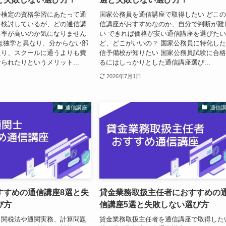
ー検定の資格学習にあたって通
国家公務員を通信講座で取得したい どこ
を検討しているが、どの通信講
信講座がおすすめなのか、自分で判断が難
格率が高いのか気になりません
い できれば価格が安い通信講座を選びた
は独学と異なり、分からない部
ど、どこがいいの？ 国家公務員に特化し
たり、スクールに通うよりも費
信予備校が知りたい 国家公務員試験に合
られたりというメリット...
るにはしっかりとした通信講座選び...
2026年7月1日
通信講座
通信
すすめの通信講座8選と失
貸金業務取扱主任者におすすめの
び方
信講座5選と失敗しない選び方
、関税法や通関実務、計算問題
貸金業務取扱主任者を通信講座で取得した