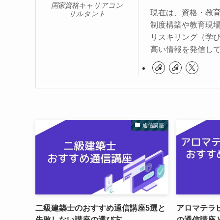
国家資格キャリアコン
現在は、資格・教
サルタント
制度構築や教育現場
リスキリング（学
高い情報を発信し
通信講座
二級建築士のおすすめ通信講座5選と
アロマテラ
失敗しない講座の選び方
の通信講座