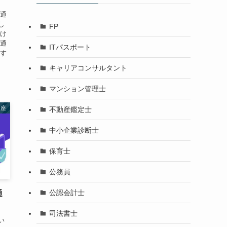
の通
し
FP
いけ
た通
ITパスポート
格す
キャリアコンサルタント
マンション管理士
講座
不動産鑑定士
中小企業診断士
保育士
公務員
公認会計士
通
司法書士
い