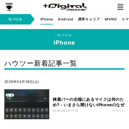
モバイル
iPhone
Android
携帯キャリア
MVNO
スマ
モバイル
iPhone
ハウツー新着記事一覧
2026年04月18日(土)
検索バーの右端にあるマイクは何のた
め? - いまさら聞けないiPhoneのなぜ
2026/04/18 11:15
ハウツー