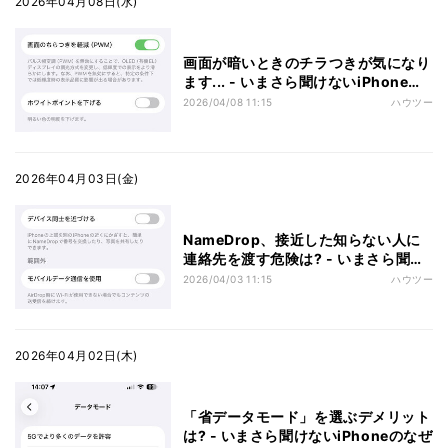
2026年04月08日(水)
画面が暗いときのチラつきが気になり
ます... - いまさら聞けないiPhoneの
なぜ
2026/04/08 11:15
ハウツー
2026年04月03日(金)
NameDrop、接近した知らない人に
連絡先を渡す危険は? - いまさら聞け
ないiPhoneのなぜ
2026/04/03 11:15
ハウツー
2026年04月02日(木)
「省データモード」を選ぶデメリット
は? - いまさら聞けないiPhoneのなぜ