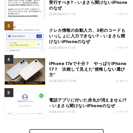
実行すべき? - いまさら聞けないiPhone
のなぜ
2026/08/02 11:15
ハウツー
クレカ情報の自動入力、3桁のコードも
いっしょに入力できない? - いまさら聞
けないiPhoneのなぜ
2026/08/04 11:15
ハウツー
iPhone 17eで十分？ やっぱりiPhone
17？ 比較して見えた“後悔しない選び
方”
2026/05/22 14:00
レポート
電話アプリに付いた赤丸が消えません!?
- いまさら聞けないiPhoneのなぜ
2026/07/17 11:15
ハウツー