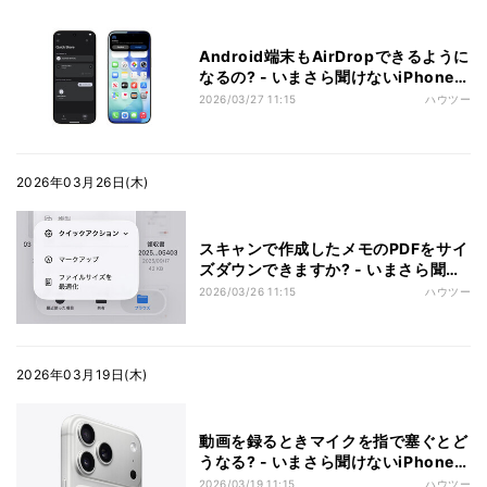
Android端末もAirDropできるように
なるの? - いまさら聞けないiPhoneの
なぜ
2026/03/27 11:15
ハウツー
2026年03月26日(木)
スキャンで作成したメモのPDFをサイ
ズダウンできますか? - いまさら聞け
ないiPhoneのなぜ
2026/03/26 11:15
ハウツー
2026年03月19日(木)
動画を録るときマイクを指で塞ぐとど
うなる? - いまさら聞けないiPhoneの
なぜ
2026/03/19 11:15
ハウツー