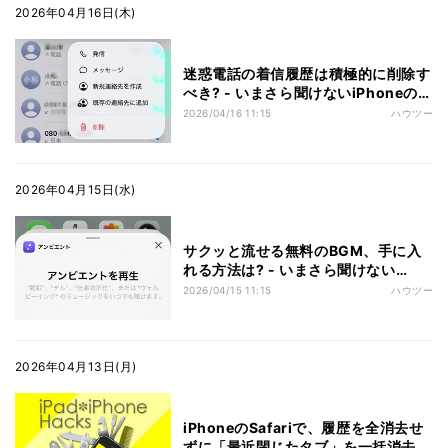
2026年04月16日(木)
迷惑電話の着信履歴は積極的に削除す
べき? - いまさら聞けないiPhoneのな
ぜ
2026/04/16 11:15
ハウツー
2026年04月15日(水)
サクッと流せる無料のBGM、手に入
れる方法は? - いまさら聞けない
iPhoneのなぜ
2026/04/15 11:15
ハウツー
2026年04月13日(月)
iPhoneのSafariで、履歴を全消去せ
ずに「最近閉じたタブ」を一括消去す