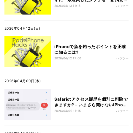
るには？
2026/04/13 11:15
ハウツー
2026年04月12日(日)
iPhoneで魚を釣ったポイントを正確
に知るには?
2026/04/12 17:00
ハウツー
2026年04月09日(木)
Safariのアクセス履歴を個別に削除で
きますか? - いまさら聞けないiPhone
のなぜ
2026/04/09 11:15
ハウツー