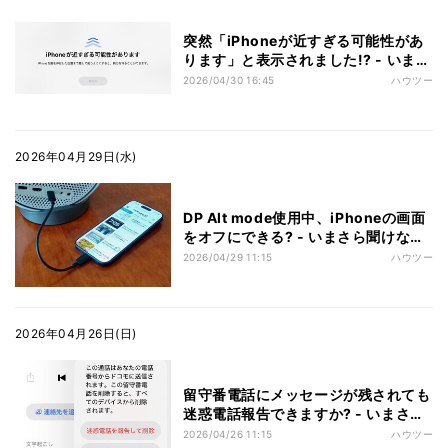
突然「iPhoneが近すぎる可能性があ
ります」と表示されました!? - いまさ
ら聞けないiPhoneのなぜ
2026/04/30 16:45
ハウツー
2026年04月29日(水)
DP Alt mode使用中、iPhoneの画面
をオフにできる? - いまさら聞けない
iPhoneのなぜ
2026/04/29 11:15
ハウツー
2026年04月26日(日)
留守番電話にメッセージが残されても
迷惑電話報告できますか? - いまさら
聞けないiPhoneのなぜ
2026/04/26 11:15
ハウツー