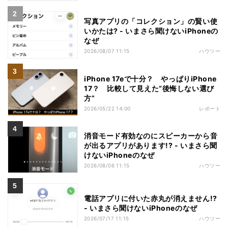
写真アプリの「コレクション」の賢い使
いかたは? - いまさら聞けないiPhoneの
なぜ
2026/08/07 11:15
ハウツー
iPhone 17eで十分？ やっぱりiPhone
17？ 比較して見えた“後悔しない選び
方”
2026/05/22 14:00
レポート
消音モード有効なのにスピーカーから音
が出るアプリがあります!? - いまさら聞
けないiPhoneのなぜ
2026/08/06 11:15
ハウツー
電話アプリに付いた赤丸が消えません!?
- いまさら聞けないiPhoneのなぜ
2026/07/17 11:15
ハウツー