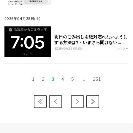
2026年04月25日(土)
明日のごみ出しを絶対忘れないように
する方法は? - いまさら聞けない
iPhoneのなぜ
2026/04/25 00:00
ハウツー
1
2
3
4
5
…
251