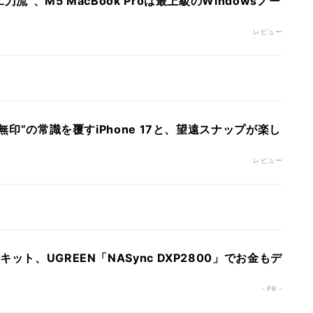
流”、M5 MacBook Proは最上級のWindowsノー
レビュー
“無印”の常識を覆すiPhone 17と、望遠スナップが楽し
レビュー
ット、UGREEN「NASync DXP2800」でお金もデ
- PR -