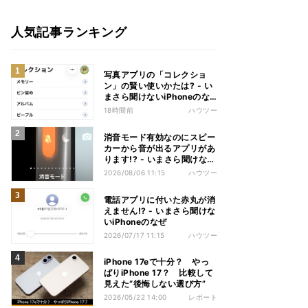
人気記事ランキング
写真アプリの「コレクショ
ン」の賢い使いかたは? - い
まさら聞けないiPhoneのな
ぜ
18時間前
ハウツー
消音モード有効なのにスピー
カーから音が出るアプリがあ
ります!? - いまさら聞けない
iPhoneのなぜ
2026/08/06 11:15
ハウツー
電話アプリに付いた赤丸が消
えません!? - いまさら聞けな
いiPhoneのなぜ
2026/07/17 11:15
ハウツー
iPhone 17eで十分？ やっ
ぱりiPhone 17？ 比較して
見えた“後悔しない選び方”
2026/05/22 14:00
レポート