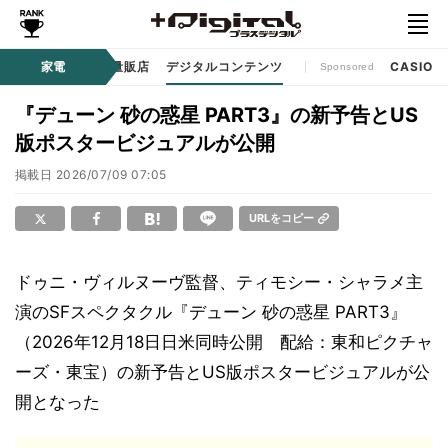
ル
生活家電
家電
家電量販店
デジタルコンテンツ
CASIO
Sponsored
『デューン 砂の惑星 PART3』の新予告とUS
版ポスタービジュアルが公開
掲載日
2026/07/09 07:05
URLをコピー
ドゥニ・ヴィルヌーヴ監督、ティモシー・シャラメ主
演のSFスペクタクル『デューン 砂の惑星 PART3』
（2026年12月18日日米同時公開 配給：東和ピクチャ
ーズ・東宝）の新予告とUS版ポスタービジュアルが公
開となった