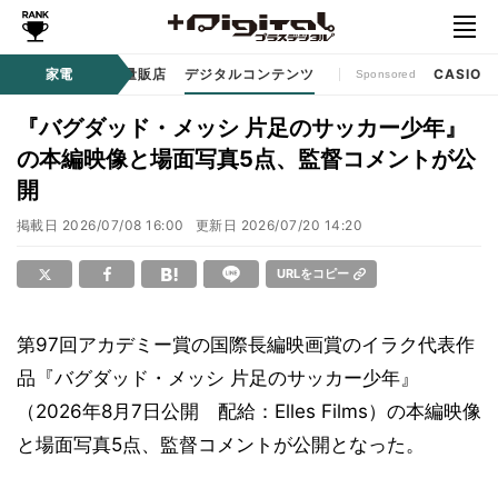
ル
生活家電
家電
家電量販店
デジタルコンテンツ
CASIO
Sponsored
『バグダッド・メッシ 片足のサッカー少年』
の本編映像と場面写真5点、監督コメントが公
開
掲載日
2026/07/08 16:00
更新日
2026/07/20 14:20
URLをコピー
第97回アカデミー賞の国際⻑編映画賞のイラク代表作
品『バグダッド・メッシ 片足のサッカー少年』
（2026年8月7日公開 配給：Elles Films）の本編映像
と場面写真5点、監督コメントが公開となった。