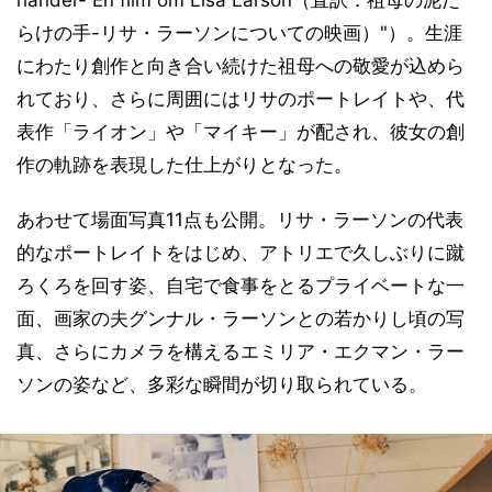
händer- En film om Lisa Larson（直訳：祖母の泥だ
らけの手-リサ・ラーソンについての映画）"）。生涯
にわたり創作と向き合い続けた祖母への敬愛が込めら
れており、さらに周囲にはリサのポートレイトや、代
表作「ライオン」や「マイキー」が配され、彼女の創
作の軌跡を表現した仕上がりとなった。
あわせて場面写真11点も公開。リサ・ラーソンの代表
的なポートレイトをはじめ、アトリエで久しぶりに蹴
ろくろを回す姿、自宅で食事をとるプライベートな一
面、画家の夫グンナル・ラーソンとの若かりし頃の写
真、さらにカメラを構えるエミリア・エクマン・ラー
ソンの姿など、多彩な瞬間が切り取られている。