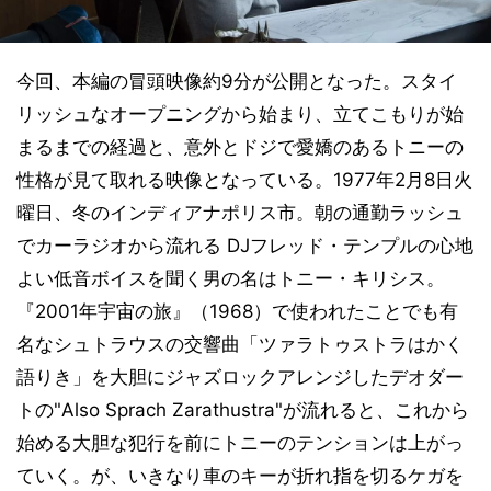
今回、本編の冒頭映像約9分が公開となった。スタイ
リッシュなオープニングから始まり、立てこもりが始
まるまでの経過と、意外とドジで愛嬌のあるトニーの
性格が見て取れる映像となっている。1977年2月8日火
曜日、冬のインディアナポリス市。朝の通勤ラッシュ
でカーラジオから流れる DJフレッド・テンプルの心地
よい低音ボイスを聞く男の名はトニー・キリシス。
『2001年宇宙の旅』（1968）で使われたことでも有
名なシュトラウスの交響曲「ツァラトゥストラはかく
語りき」を大胆にジャズロックアレンジしたデオダー
トの"Also Sprach Zarathustra"が流れると、これから
始める大胆な犯行を前にトニーのテンションは上がっ
ていく。が、いきなり車のキーが折れ指を切るケガを