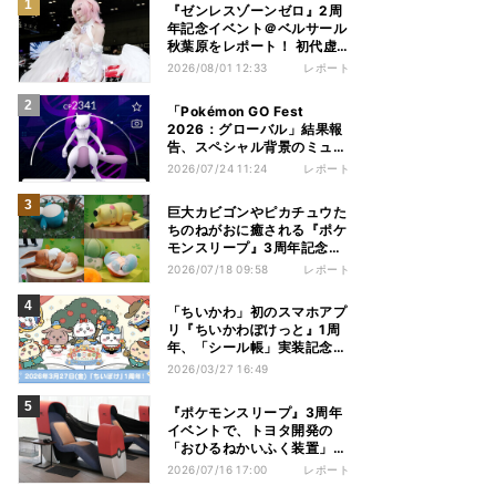
『ゼンレスゾーンゼロ』2周
年記念イベント＠ベルサール
秋葉原をレポート！ 初代虚
狩りレミエール、実在。
2026/08/01 12:33
レポート
「Pokémon GO Fest
2026：グローバル」結果報
告、スペシャル背景のミュウ
ツーや色違いポケモンもゲッ
2026/07/24 11:24
レポート
ト
巨大カビゴンやピカチュウた
ちのねがおに癒される『ポケ
モンスリープ』3周年記念イ
ベント、見どころを徹底レポ
2026/07/18 09:58
レポート
ート
「ちいかわ」初のスマホアプ
リ『ちいかわぽけっと』1周
年、「シール帳」実装記念で
シールが当たる
2026/03/27 16:49
『ポケモンスリープ』3周年
イベントで、トヨタ開発の
「おひるねかいふく装置」を
体験！ その仕組みを聞いて
2026/07/16 17:00
レポート
きました