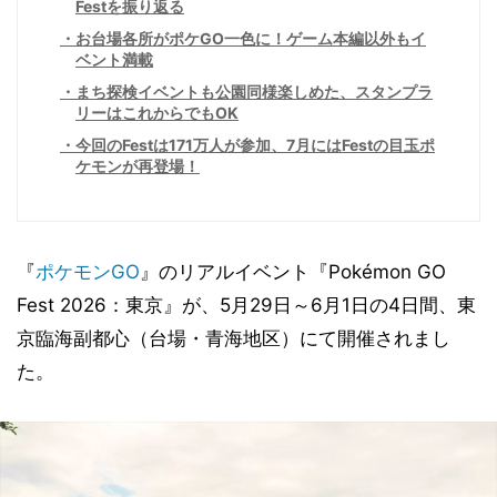
Festを振り返る
お台場各所がポケGO一色に！ゲーム本編以外もイ
ベント満載
まち探検イベントも公園同様楽しめた、スタンプラ
リーはこれからでもOK
今回のFestは171万人が参加、7月にはFestの目玉ポ
ケモンが再登場！
『
ポケモンGO
』のリアルイベント『Pokémon GO
Fest 2026：東京』が、5月29日～6月1日の4日間、東
京臨海副都心（台場・青海地区）にて開催されまし
た。