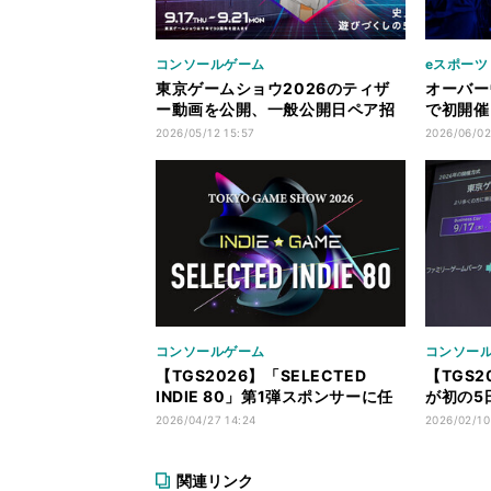
コンソールゲーム
eスポーツ
東京ゲームショウ2026のティザ
オーバー
ー動画を公開、一般公開日ペア招
で初開催
待券が当たるキャンペーンも
舞台で「
2026/05/12 15:57
2026/06/02
コンソールゲーム
コンソー
【TGS2026】「SELECTED
【TGS
INDIE 80」第1弾スポンサーに任
が初の5
天堂・講談社など9社、新表彰制度
開催概要
2026/04/27 14:24
2026/02/10
も創設
関連リンク