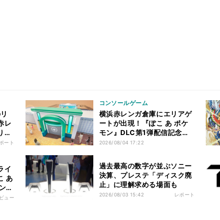
コンソールゲーム
のリ
横浜赤レンガ倉庫にエリアゲ
赤レ
ートが出現！『ぽこ あ ポケ
り」
モン』DLC第1弾配信記念イ
ベント - 8月6日～9日まで開
ポート
2026/08/04 17:22
催
過去最高の数字が並ぶソニー
ライ
決算、プレステ「ディスク廃
 あ
止」に理解求める場面も
ンパ
2026/08/03 15:42
レポート
ビュー