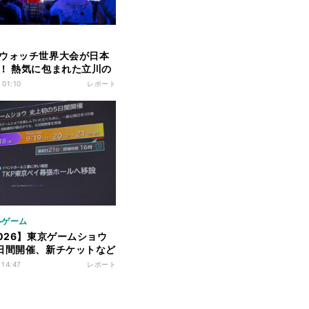
ウォッチ世界大会が日本
！ 熱気に包まれた立川の
CR」が優勝に輝く
 01:10
レポート
ルゲーム
2026】東京ゲームショウ
日間開催、新チケットなど
を公開
 14:47
レポート