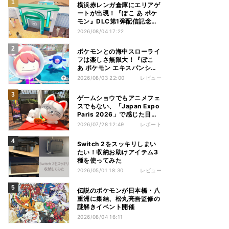
横浜赤レンガ倉庫にエリアゲ
ートが出現！『ぽこ あ ポケ
モン』DLC第1弾配信記念イ
ベント - 8月6日～9日まで開
2026/08/04 17:22
催
ポケモンとの海中スローライ
フは楽しさ無限大！『ぽこ
あ ポケモン エキスパンショ
ンパス』を先行プレイ
2026/08/03 22:00
レビュー
ゲームショウでもアニメフェ
スでもない、「Japan Expo
Paris 2026」で感じた日本
文化の熱量
2026/07/28 12:49
レポート
Switch 2をスッキリしまい
たい！収納お助けアイテム3
種を使ってみた
2026/05/01 18:30
レビュー
伝説のポケモンが日本橋・八
重洲に集結、松丸亮吾監修の
謎解きイベント開催
2026/08/04 16:11