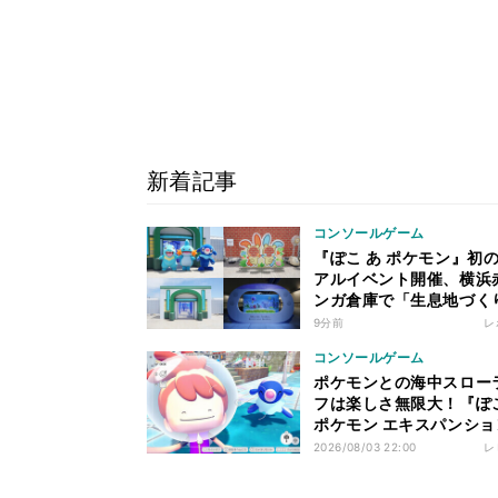
新着記事
コンソールゲーム
『ぽこ あ ポケモン』初
アルイベント開催、横浜
ンガ倉庫で「生息地づく
を体験してきた
9分前
レ
コンソールゲーム
ポケモンとの海中スロー
フは楽しさ無限大！『ぽこ
ポケモン エキスパンショ
ス』を先行プレイ
2026/08/03 22:00
レ