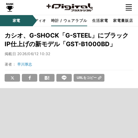
ー
サウンド / オーディオ
家電
時計 / ウェアラブル
生活家電
家電量販店
カシオ、G-SHOCK「G-STEEL」にブラック
IP仕上げの新モデル「GST-B1000BD」
掲載日
2026/06/12 10:32
著者：
早川厚志
URLをコピー