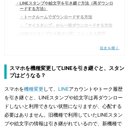
LINEスタンプや絵文字を引き継ぐ方法（再ダウンロ
ードする方法）
トークルームでダウンロードする方法
「マイスタンプ」から一括ダウンロードする方法
LINEのスタンプ引き継ぎに関してよくある質問
LINEスタンプ プレミアムの引き継ぎ方法は？
目次を開く
AndroidからiPhoneに機種変更した場合、LINE
スタンプは引き継げる？
LINEアカウントを削除すると、スタンプは引き継
スマホを機種変更してLINEを引き継ぐと、スタン
げない？
プはどうなる？
LINEアカウントやトーク履歴を引き継ぐ方法は？
スマホを
機種変更
して、
LINE
アカウントやトーク履歴
を引き継ぐと、LINEスタンプや絵文字は再ダウンロー
ドしないと利用できない状態になりますが、心配する
必要はありません。旧機種で利用していたLINEスタン
プや絵文字の情報は引き継がれているので、新機種で