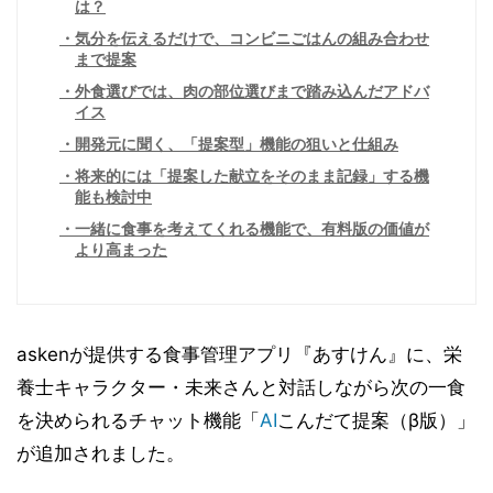
は？
気分を伝えるだけで、コンビニごはんの組み合わせ
まで提案
外食選びでは、肉の部位選びまで踏み込んだアドバ
イス
開発元に聞く、「提案型」機能の狙いと仕組み
将来的には「提案した献立をそのまま記録」する機
能も検討中
一緒に食事を考えてくれる機能で、有料版の価値が
より高まった
askenが提供する食事管理アプリ『あすけん』に、栄
養士キャラクター・未来さんと対話しながら次の一食
を決められるチャット機能「
AI
こんだて提案（β版）」
が追加されました。