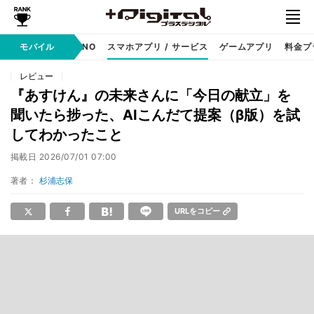
携帯キャリア
モバイル
MVNO
スマホアプリ / サービス
ゲームアプリ
料金プ
レビュー
『あすけん』の未来さんに「今日の献立」を
聞いたら捗った、AIこんだて提案（β版）を試
してわかったこと
掲載日
2026/07/01 07:00
著者：
杉浦志保
URLをコピー