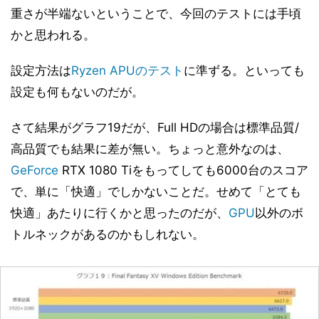
重さが半端ないということで、今回のテストには手頃
まとめと考察
17
かと思われる。
設定方法は
Ryzen APUのテスト
に準ずる。といっても
設定も何もないのだが。
さて結果がグラフ19だが、Full HDの場合は標準品質/
高品質でも結果に差が無い。ちょっと意外なのは、
GeForce
RTX 1080 Tiをもってしても6000台のスコア
で、単に「快適」でしかないことだ。せめて「とても
快適」あたりに行くかと思ったのだが、
GPU
以外のボ
トルネックがあるのかもしれない。