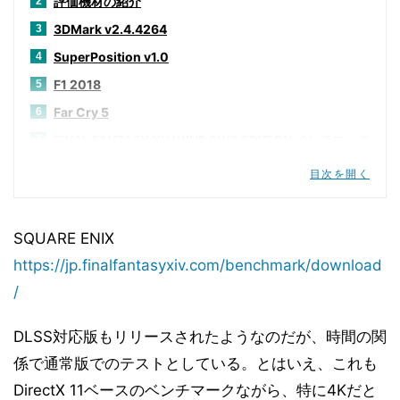
評価機材の紹介
2
3DMark v2.4.4264
3
SuperPosition v1.0
4
F1 2018
5
Far Cry 5
6
FINAL FANTASY XV WINDOWS EDITION ベンチマーク
7
For Honor
8
目次を開く
Middle-earth:Shadow of War
9
Rise of the Tomb Raider
10
SQUARE ENIX
Shadow of the Tomb Raider
11
https://jp.finalfantasyxiv.com/benchmark/download
Tom Clancy's Ghost Recon Wildlands
12
/
PCMark 10 v1.1.1789
13
Basemark CL 1.1
14
DLSS対応版もリリースされたようなのだが、時間の関
Sandra Titanium SP1b
係で通常版でのテストとしている。とはいえ、これも
15
DirectX 11ベースのベンチマークながら、特に4Kだと
消費電力
16