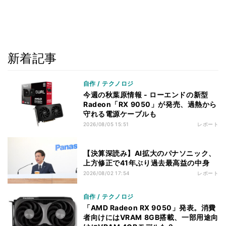
新着記事
自作 / テクノロジ
今週の秋葉原情報 - ローエンドの新型
Radeon「RX 9050」が発売、過熱から
守れる電源ケーブルも
2026/08/05 15:51
レポート
【決算深読み】AI拡大のパナソニック、
上方修正で41年ぶり過去最高益の中身
2026/08/02 17:54
レポート
自作 / テクノロジ
「AMD Radeon RX 9050」発表。消費
者向けにはVRAM 8GB搭載、一部用途向