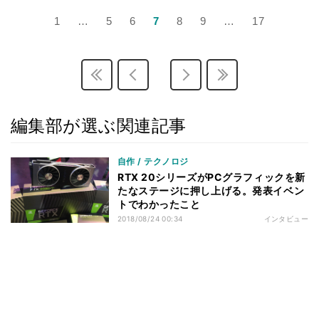
1
…
5
6
7
8
9
…
17
編集部が選ぶ関連記事
自作 / テクノロジ
RTX 20シリーズがPCグラフィックを新
たなステージに押し上げる。発表イベン
トでわかったこと
2018/08/24 00:34
インタビュー