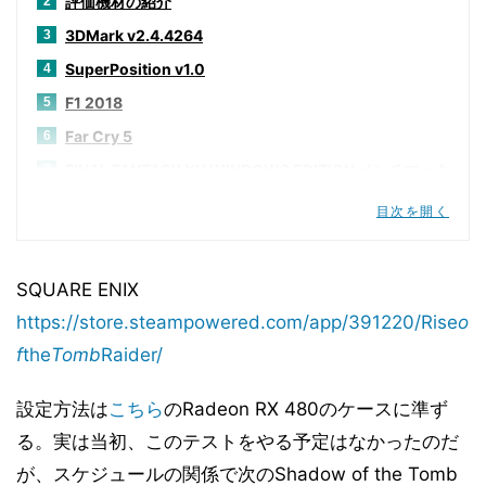
評価機材の紹介
2
3DMark v2.4.4264
3
SuperPosition v1.0
4
F1 2018
5
Far Cry 5
6
FINAL FANTASY XV WINDOWS EDITION ベンチマーク
7
For Honor
8
目次を開く
Middle-earth:Shadow of War
9
Rise of the Tomb Raider
10
SQUARE ENIX
Shadow of the Tomb Raider
11
https://store.steampowered.com/app/391220/Rise
o
Tom Clancy's Ghost Recon Wildlands
12
f
the
Tomb
Raider/
PCMark 10 v1.1.1789
13
Basemark CL 1.1
14
設定方法は
こちら
のRadeon RX 480のケースに準ず
Sandra Titanium SP1b
る。実は当初、このテストをやる予定はなかったのだ
15
が、スケジュールの関係で次のShadow of the Tomb
消費電力
16