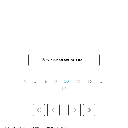
次へ：Shadow of the…
1
…
8
9
10
11
12
…
17