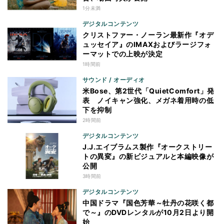
1分未満
デジタルコンテンツ
クリストファー・ノーラン最新作『オデ
ュッセイア』のIMAXおよびラージフォ
ーマットでの上映が決定
1時間前
サウンド / オーディオ
米Bose、第2世代「QuietComfort」発
表 ノイキャン強化、メガネ着用時の低
下を抑制
2時間前
デジタルコンテンツ
J.J.エイブラムス製作『オークストリー
トの異変』の新ビジュアルと本編映像が
公開
3時間前
デジタルコンテンツ
中国ドラマ『国色芳華～牡丹の花咲く都
で～』のDVDレンタルが10月2日より開
始