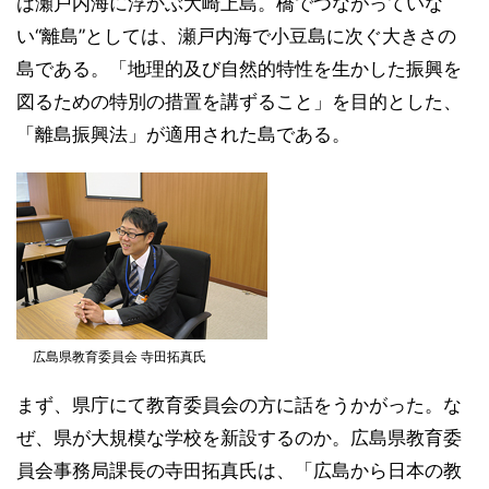
は瀬戸内海に浮かぶ大崎上島。橋でつながっていな
い“離島”としては、瀬戸内海で小豆島に次ぐ大きさの
島である。「地理的及び自然的特性を生かした振興を
図るための特別の措置を講ずること」を目的とした、
「離島振興法」が適用された島である。
広島県教育委員会 寺田拓真氏
まず、県庁にて教育委員会の方に話をうかがった。な
ぜ、県が大規模な学校を新設するのか。広島県教育委
員会事務局課長の寺田拓真氏は、「広島から日本の教