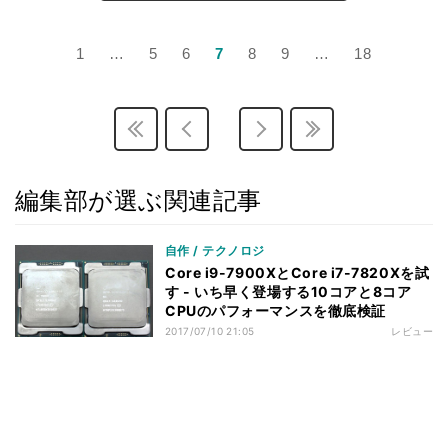
1
…
5
6
7
8
9
…
18
編集部が選ぶ関連記事
自作 / テクノロジ
Core i9-7900XとCore i7-7820Xを試
す - いち早く登場する10コアと8コア
CPUのパフォーマンスを徹底検証
2017/07/10 21:05
レビュー