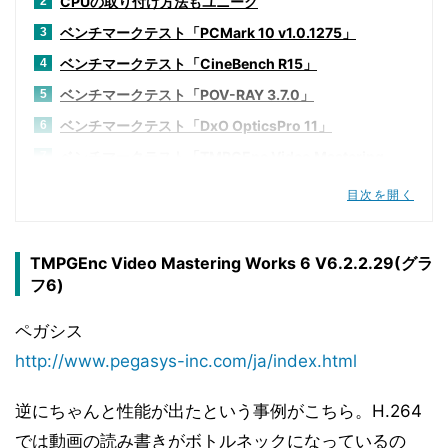
CPUの取り付け方法もユニーク
2
ベンチマークテスト「PCMark 10 v1.0.1275」
3
ベンチマークテスト「CineBench R15」
4
ベンチマークテスト「POV-RAY 3.7.0」
5
ベンチマークテスト「DxO OpticsPro 11」
6
ベンチマークテスト「TMPGEnc Video Mastering
7
Works 6 V6.2.2.29」
目次を開く
ベンチマークテスト「3DMark v2.3.3732」
8
ベンチマークテスト「Deus Ex:Mankind Divided」
9
TMPGEnc Video Mastering Works 6 V6.2.2.29(グラ
ベンチマークテスト「F1 2016」
10
フ6)
ベンチマークテスト「Hitman 2016」
11
ペガシス
ベンチマークテスト「Metro redux」
12
http://www.pegasys-inc.com/ja/index.html
ベンチマークテスト「Rise of the Tomb Raider」
13
ベンチマークテスト「SID MEIER'S CIVILIZATION VI」
14
逆にちゃんと性能が出たという事例がこちら。H.264
ベンチマークテスト「Tom Clancy's The Division」
15
では動画の読み書きがボトルネックになっているの