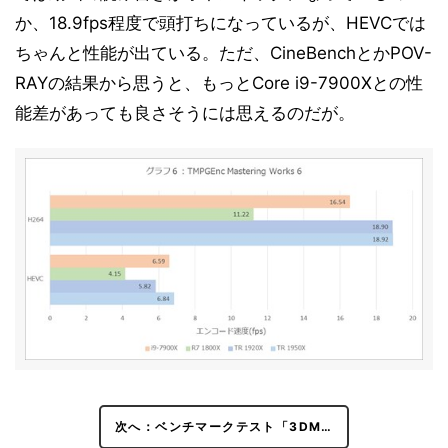
ベンチマークテスト「RightMark Multi-Thread
16
か、18.9fps程度で頭打ちになっているが、HEVCでは
Memory Test 1.1」
ちゃんと性能が出ている。ただ、CineBenchとかPOV-
ベンチマークテスト「消費電力測定」
17
RAYの結果から思うと、もっとCore i9-7900Xとの性
まとめと考察
18
能差があっても良さそうには思えるのだが。
次へ：ベンチマークテスト「3DM…