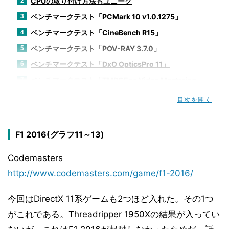
CPUの取り付け方法もユニーク
2
ベンチマークテスト「PCMark 10 v1.0.1275」
3
ベンチマークテスト「CineBench R15」
4
ベンチマークテスト「POV-RAY 3.7.0」
5
ベンチマークテスト「DxO OpticsPro 11」
6
ベンチマークテスト「TMPGEnc Video Mastering
7
Works 6 V6.2.2.29」
目次を開く
ベンチマークテスト「3DMark v2.3.3732」
8
ベンチマークテスト「Deus Ex:Mankind Divided」
9
F1 2016(グラフ11～13)
ベンチマークテスト「F1 2016」
10
ベンチマークテスト「Hitman 2016」
11
Codemasters
ベンチマークテスト「Metro redux」
12
http://www.codemasters.com/game/f1-2016/
ベンチマークテスト「Rise of the Tomb Raider」
13
今回はDirectX 11系ゲームも2つほど入れた。その1つ
ベンチマークテスト「SID MEIER'S CIVILIZATION VI」
14
がこれである。Threadripper 1950Xの結果が入ってい
ベンチマークテスト「Tom Clancy's The Division」
15