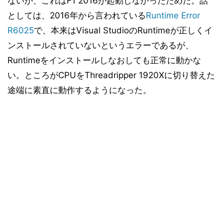
ないが、これはF1 2016が起動しなかったためだ。話
ベンチマークテスト「RightMark Multi-Thread
16
Memory Test 1.1」
としては、2016年から言われている
Runtime Error
ベンチマークテスト「消費電力測定」
17
R6025
で、本来はVisual StudioのRuntimeが正しくイ
まとめと考察
18
ンストールされていないというエラーであるが、
Runtimeをインストールしなおしても正常に動かな
い。ところがCPUをThreadripper 1920Xに切り替えた
途端に素直に動作するようになった。