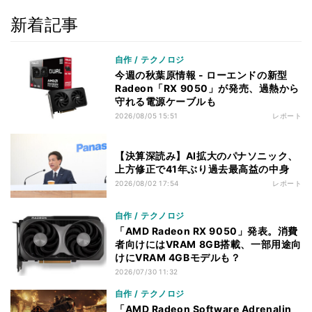
新着記事
自作 / テクノロジ
今週の秋葉原情報 - ローエンドの新型
Radeon「RX 9050」が発売、過熱から
守れる電源ケーブルも
2026/08/05 15:51
レポート
【決算深読み】AI拡大のパナソニック、
上方修正で41年ぶり過去最高益の中身
2026/08/02 17:54
レポート
自作 / テクノロジ
「AMD Radeon RX 9050」発表。消費
者向けにはVRAM 8GB搭載、一部用途向
けにVRAM 4GBモデルも？
2026/07/30 11:32
自作 / テクノロジ
「AMD Radeon Software Adrenalin