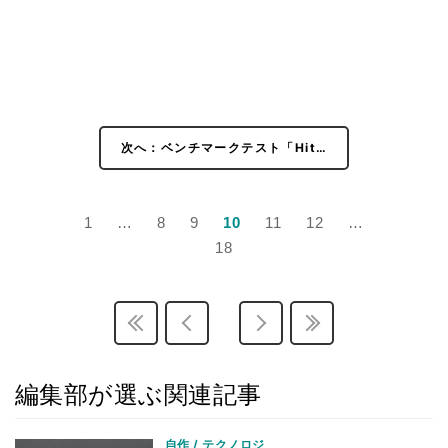
次へ：ベンチマークテスト「Hit…
1
…
8
9
10
11
12
…
18
編集部が選ぶ関連記事
自作 / テクノロジ