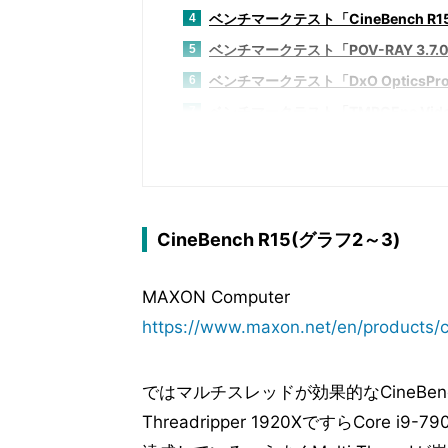
ベンチマークテスト「CineBench R1
4
ベンチマークテスト「POV-RAY 3.7.
5
ベンチマークテスト「DxO OpticsPro
6
ベンチマークテスト「TMPGEnc Video Ma
7
ベンチマークテスト「3DMark v2.3.3
8
ベンチマークテスト「Deus Ex:Mankin
9
ベンチマークテスト「F1 2016」
10
ベンチマークテスト「Hitman 2016
11
CineBench R15(グラフ2～3)
ベンチマークテスト「Metro redux」
12
MAXON Computer
ベンチマークテスト「Rise of the Tom
13
https://www.maxon.net/en/products/
ベンチマークテスト「SID MEIER'S CIVI
14
ベンチマークテスト「Tom Clancy's Th
15
ではマルチスレッドが効果的なCineBench
ベンチマークテスト「RightMark Multi-T
16
Threadripper 1920XですらCore i9
ベンチマークテスト「消費電力測定」
17