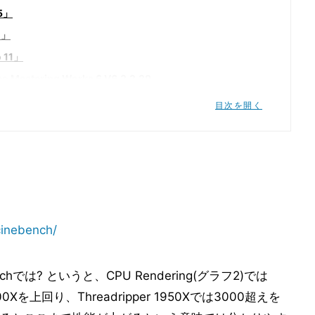
5」
0」
 11」
stering Works 6 V6.2.2.29」
732」
目次を開く
d Divided」
」
b Raider」
cinebench/
LIZATION VI」
e Division」
では? というと、CPU Rendering(グラフ2)では
hread Memory Test 1.1」
-7900Xを上回り、Threadripper 1950Xでは3000超えを