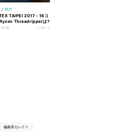
クノロジ
EX TAIPEI 2017 - 16コ
zen Threadripperは?
当者に聞く今後の製品展開
 15:45
レポート
編集長セレクト