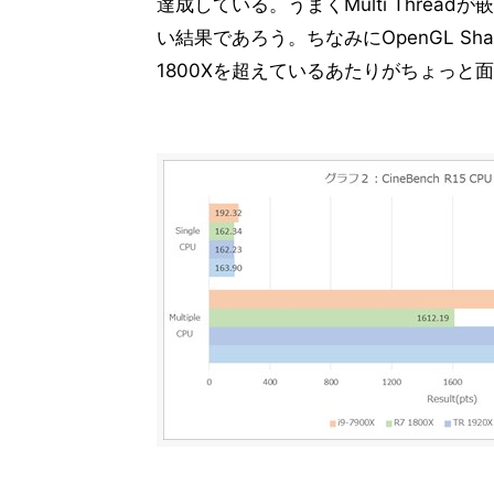
達成している。うまくMulti Thre
まとめと考察
18
い結果であろう。ちなみにOpenGL Sh
1800Xを超えているあたりがちょっと