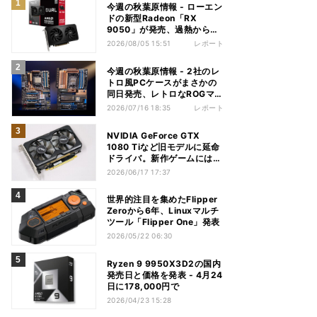
今週の秋葉原情報 - ローエン
ドの新型Radeon「RX
9050」が発売、過熱から守
れる電源ケーブルも
2026/08/05 15:51
レポート
今週の秋葉原情報 - 2社のレ
トロ風PCケースがまさかの
同日発売、レトロなROGマザ
ーも登場
2026/07/16 18:35
レポート
NVIDIA GeForce GTX
1080 Tiなど旧モデルに延命
ドライバ。新作ゲームには非
対応
2026/06/17 17:37
世界的注目を集めたFlipper
Zeroから6年、Linuxマルチ
ツール「Flipper One」発表
2026/05/22 06:30
Ryzen 9 9950X3D2の国内
発売日と価格を発表 - 4月24
日に178,000円で
2026/04/23 15:28