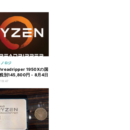
クノロジ
Threadripper 1950Xの国
別145,800円 - 8月4日
受付
 19:47