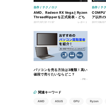
自作 / テクノロジ
自作 / テ
AMD、Radeon RX VegaとRyzen
COMPUT
ThreadRipperを正式発表 - どち
ア以外のRy
らも8月中に登場
AMD担
2017/07/31 11:57
レポート
2017/06/07
パソコンを売る方法は3種類！高い
値段で売りたいならどこ？
- PR -
関連キーワード
AMD
ASUS
GPU
Ryzen