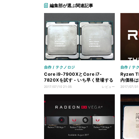
編集部が選ぶ関連記事
自作 / テクノロジ
自作 / テ
Core i9-7900XとCore i7-
Ryzen 
7820Xを試す - いち早く登場する
内価格は税
10コアと8コアCPUのパフォーマ
から予約
2017/07/10 21:05
レビュー
2017/07/31
ンスを徹底検証