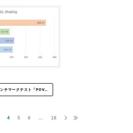
ンチマークテスト「POV…
4
5
6
…
18