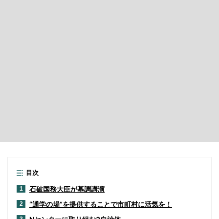
目次
石破国務大臣が基調講演
1
“通学の場”を提供することで市町村に活気を！
2