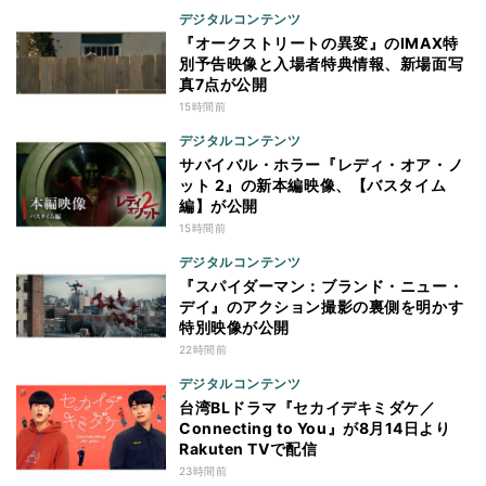
デジタルコンテンツ
『オークストリートの異変』のIMAX特
別予告映像と入場者特典情報、新場面写
真7点が公開
15時間前
デジタルコンテンツ
サバイバル・ホラー『レディ・オア・ノ
ット 2』の新本編映像、【バスタイム
編】が公開
15時間前
デジタルコンテンツ
『スパイダーマン：ブランド・ニュー・
デイ』のアクション撮影の裏側を明かす
特別映像が公開
22時間前
デジタルコンテンツ
台湾BLドラマ『セカイデキミダケ／
Connecting to You』が8月14日より
Rakuten TVで配信
23時間前