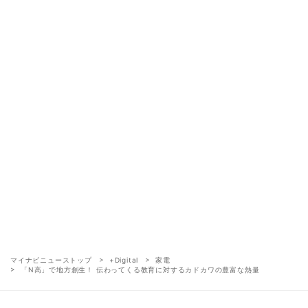
マイナビニューストップ
+Digital
家電
「N高」で地方創生！ 伝わってくる教育に対するカドカワの豊富な熱量