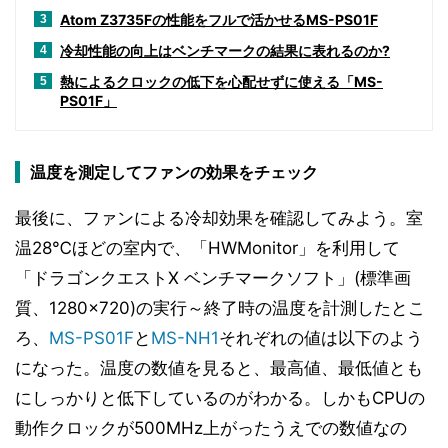
Atom Z3735Fの性能をフルで活かせるMS-PS01F
3
冷却性能の向上はベンチマークの結果に表れるのか?
4
熱によるクロックの低下を心配せずに使える「MS-
5
PS01F」
温度を測定してファンの効果をチェック
最後に、ファンによる冷却効果を確認してみよう。室
温28℃ほどの室内で、「HWMonitor」を利用して
「ドラゴンクエストX ベンチマークソフト」(標準画
質、1280×720)の実行～終了時の温度を計測したとこ
ろ、
MS-PS01F
と
MS-NH1
それぞれの値は以下のよう
になった。温度の数値を見ると、最高値、最低値とも
にしっかりと低下しているのがわかる。しかもCPUの
動作クロックが500MHz上がったうえでの数値なの