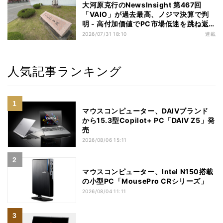
大河原克行のNewsInsight 第467回
「VAIO」が過去最高、ノジマ決算で判
明 - 高付加価値でPC市場低迷を跳ね返
す
2026/07/31 18:10
連載
人気記事ランキング
マウスコンピューター、DAIVブランド
から15.3型Copilot+ PC「DAIV Z5」発
売
2026/08/06 15:11
マウスコンピューター、Intel N150搭載
の小型PC「MousePro CRシリーズ」
2026/08/04 11:11