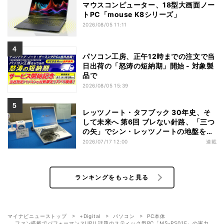
マウスコンピューター、18型大画面ノー
トPC「mouse K8シリーズ」
2026/08/05 11:11
パソコン工房、正午12時までの注文で当
日出荷の「怒涛の短納期」開始 - 対象製
品で
2026/08/05 15:39
レッツノート・タフブック 30年史、そ
して未来へ 第6回 ブレない針路、「三つ
の矢」でシン・レッツノートの地盤を築
く
2026/07/17 12:00
連載
ランキングをもっと見る
マイナビニューストップ
+Digital
パソコン
PC本体
ファン搭載でパフォーマンスUP!! 話題のスティック型PC「MS-PS01F」の実力