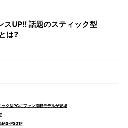
スUP!! 話題のスティック型
力とは?
ィック型PCにファン搭載モデルが登場
?
MS-PS01F