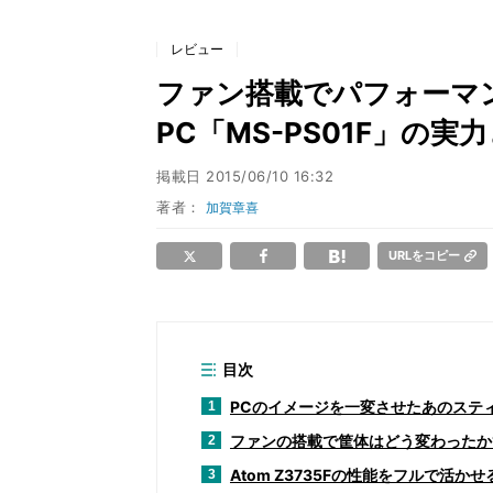
レビュー
ファン搭載でパフォーマン
PC「MS-PS01F」の実
掲載日
2015/06/10 16:32
著者：
加賀章喜
URLをコピー
目次
PCのイメージを一変させたあのステ
1
ファンの搭載で筐体はどう変わったか
2
Atom Z3735Fの性能をフルで活かせる
3