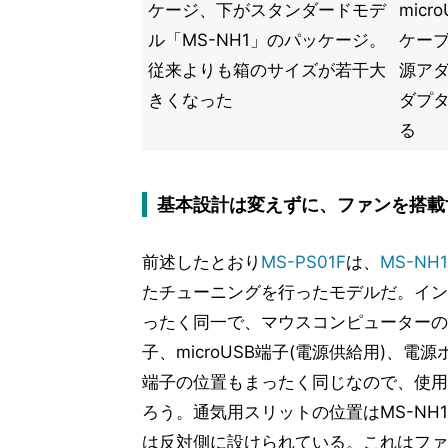
ケージ、下がスタンダードモデ
mic
ル「MS-NH1」のパッケージ。
ケーブ
従来よりも箱のサイズが若干大
源アダ
きくなった
ダプ
る
基本設計は変えずに、ファンを搭載
前述したとおり
MS-PS01F
は、
MS-NH1
たチューニングを行ったモデルだ。イン
ったく同一で、マウスコンピューターのロ
子、microUSB端子(電源供給用)、電
端子の位置もまったく同じなので、使用
ろう。通気用スリットの位置はMS-N
は反対側に設けられている。これはファ