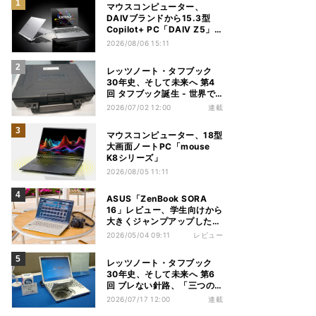
マウスコンピューター、
DAIVブランドから15.3型
Copilot+ PC「DAIV Z5」
発売
2026/08/06 15:11
レッツノート・タフブック
30年史、そして未来へ 第4
回 タフブック誕生 - 世界で
評価される「堅牢な道具」、
2026/07/02 12:00
連載
はじまりは海外だった
マウスコンピューター、18型
大画面ノートPC「mouse
K8シリーズ」
2026/08/05 11:11
ASUS「ZenBook SORA
16」レビュー、学生向けから
大きくジャンプアップした
Snapdragon X2 Elite
2026/05/04 09:11
レビュー
ExtremeノートPC
レッツノート・タフブック
30年史、そして未来へ 第6
回 ブレない針路、「三つの
矢」でシン・レッツノートの
2026/07/17 12:00
連載
地盤を築く